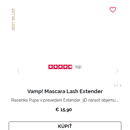
BEST SELLER
19
1
/
3
Vamp! Mascara Lash Extender
Riasenka Pupa v prevedení Extender. 3D nárast objemu. Nekonečne zhutnené a nadvihnuté riasy.
€ 15,90
KÚPIŤ