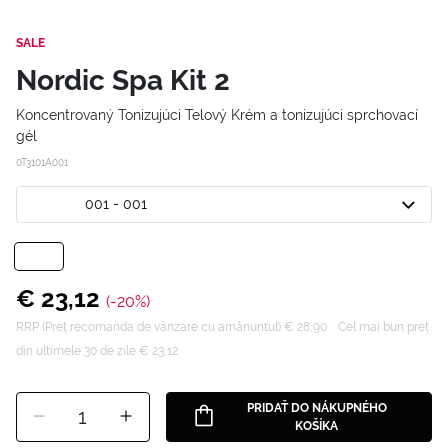
SALE
Nordic Spa Kit 2
Koncentrovaný Tonizujúci Telový Krém a tonizujúci sprchovací
gél
0T3101A001
001 - 001
€ 23,12
(-20%)
RRP (Preț recomanda de vânzare cu amănuntul) € 28,90
Cel mai bun preț
din ultimele 30 de zile € 23,12
PRIDAŤ DO NÁKUPNÉHO
1
KOŠÍKA