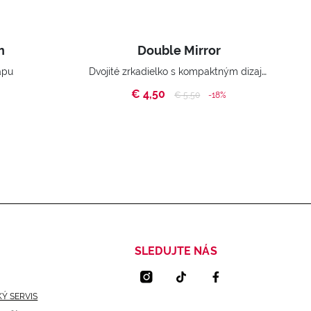
h
Double Mirror
Dvojité zrkadielko s kompaktným dizajnom, dokonalé na každodenné nosenie so sebou pre rýchle úpravy make-upu.
apu
€ 4,50
Price reduced from
to
€ 5,50
-18%
SLEDUJTE NÁS
Ý SERVIS