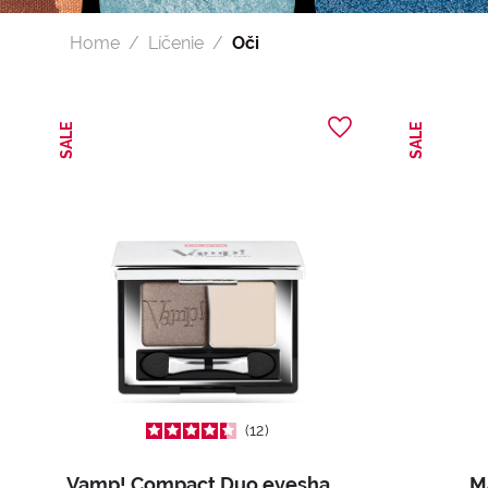
Home
Líčenie
Oči
SALE
SALE
12
Vamp! Compact Duo eyeshadow
M