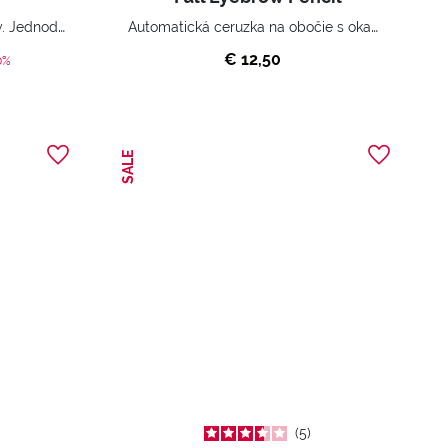
Ultra tenká fixka na očné linky. Jednoduchá aplikácia a mimoriadne tenká línia.
Automatická ceruzka na obočie s okamžitým vyplňujúcim efektom.
€ 12,50
ed from
0%
SALE
5