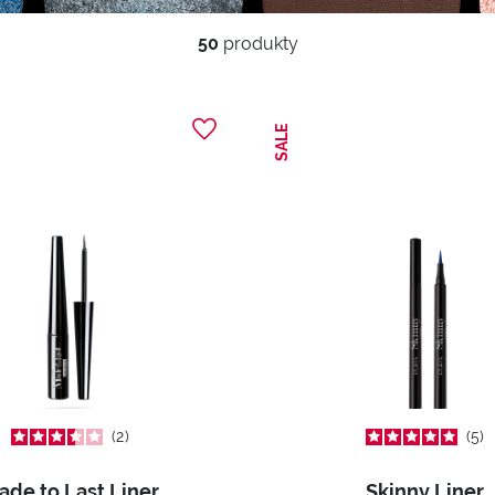
50
produkty
SALE
2
5
ade to Last Liner
Skinny Liner