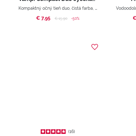
Kompaktný očný tieň duo, čistá farba, absolútna stopa
€ 7,95
€
Price reduced from
to
€ 15,90
-50%
16