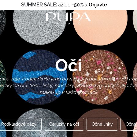
SUMMER SALE:
až do
-50%
>
Objavte
Oči
ovie veľa. Podčiarknite jeho pôvab s výrobkami na oči od P
uzky na oči, tiene, linky, maskary a množstvo ďalších produ
make-up v každej situácii.
Podkladové bázy
Ceruzky na oči
Očné linky
Očné 