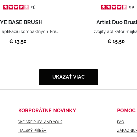
1
9
YE BASE BRUSH
Artist Duo Brus
Určený na aplikáciu kompaktných, krémových a práškových očných tieňov.
Dvojitý aplikátor mejk
€ 13,50
€ 15,50
UKÁZAŤ VIAC
KORPORÁTNE NOVINKY
POMOC
WE ARE PUPA. AND YOU?
FAQ
ITALSKÝ PŘÍBĚH
ZÁKAZNICK