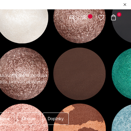
0
upa. Kompletná ponuka
ktov, pre váš dokonalý
tiene
Obočie
Doplnky