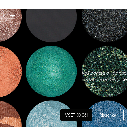
Váš pohľad o vás nap
obsahuje primery, cer
VŠETKO Oči
Riasenka