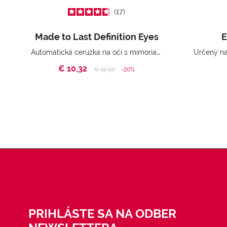
17
Made to Last Definition Eyes
E
Automatická ceruzka na oči s mimoriadnou trvácnosťou. Waterproof.
€ 10,32
Price reduced from
to
€ 12,90
-20%
PRIHLÁSTE SA NA ODBER