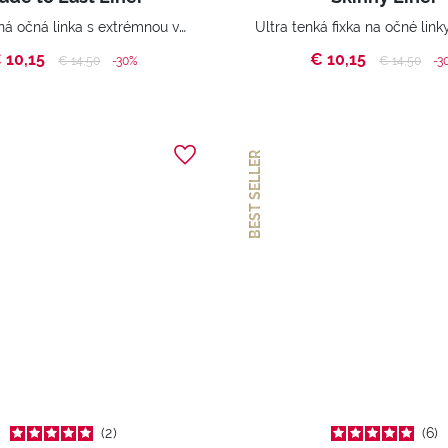
Vodoodolná očná linka s extrémnou výdržou.
 10,15
€ 10,15
Price reduced from
to
Price reduc
to
€ 14,50
-30%
€ 14,50
-3
BEST SELLER
2
6