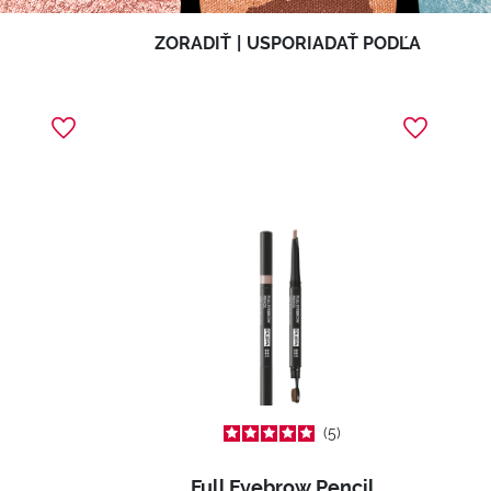
ZORADIŤ
|
USPORIADAŤ PODĽA
5
Full Eyebrow Pencil