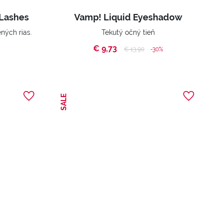
Lashes
Vamp! Liquid Eyeshadow
ných rias.
Tekutý očný tieň
€ 9,73
Price reduced from
to
€ 13,90
-30%
SALE