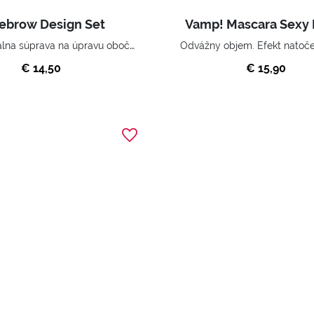
ebrow Design Set
Vamp! Mascara Sexy 
Profesionálna súprava na úpravu obočia. Všetky, čo potrebujete pre dokonalé obočie.
Odvážny objem. Efekt natoče
€ 14,50
€ 15,90