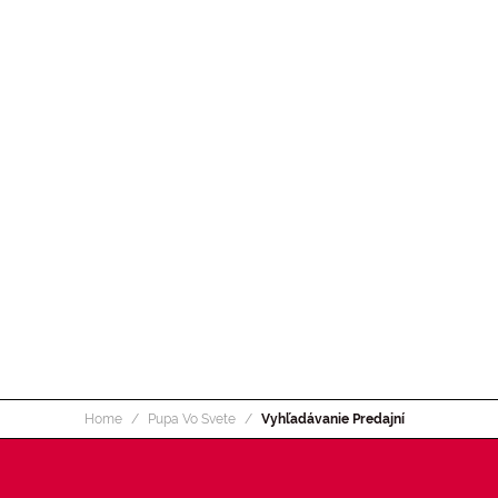
Home
Pupa Vo Svete
Vyhľadávanie Predajní