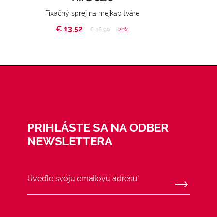
Fixačný sprej na mejkap tváre
€ 13,52
Price reduced from
to
€ 16,90
-20%
PRIHLÁSTE SA NA ODBER
NEWSLETTERA