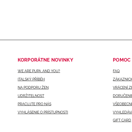
KORPORÁTNE NOVINKY
POMOC
WE ARE PUPA. AND YOU?
FAQ
ITALSKÝ PŘÍBĚH
ZÁKAZNICK
NA PODPORU ŽEN
VRÁCENÍ Z
UDRŽITELNOST
DORUČENIE
PRACUJTE PRO NÁS
VŠEOBECN
VYHLÁSENIE O PRÍSTUPNOSTI
VYHLEDÁV
GIFT CARD