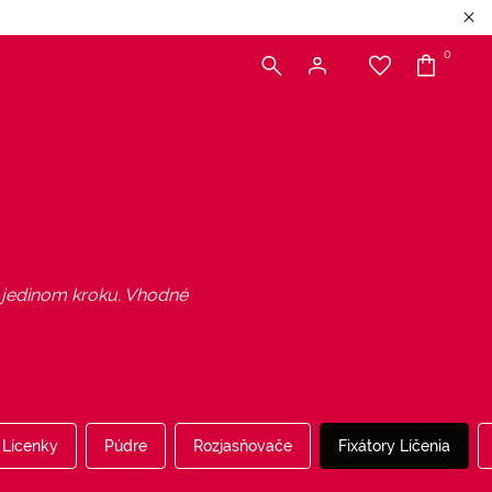
0
 v jedinom kroku. Vhodné
Lícenky
Púdre
Rozjasňovače
Fixátory Líčenia