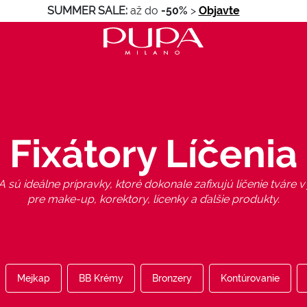
SUMMER SALE:
až do
-50%
>
Objavte
Fixátory Líčenia
A sú ideálne prípravky, ktoré dokonale zafixujú líčenie tváre
pre make-up, korektory, lícenky a ďalšie produkty.
Mejkap
BB Krémy
Bronzery
Kontúrovanie