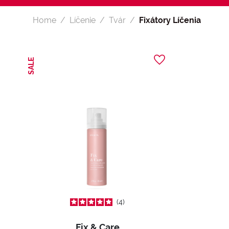
Home
Líčenie
Tvár
Fixátory Líčenia
SALE
4
Fix & Care