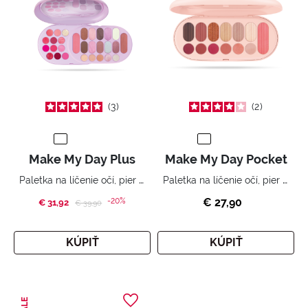
3
2
Make My Day Plus
Make My Day Pocket
Paletka na líčenie očí, pier a tváre.
Paletka na líčenie očí, pier a tváre.
-20%
€ 27,90
€ 31,92
Price reduced from
to
€ 39,90
KÚPIŤ
KÚPIŤ
SALE