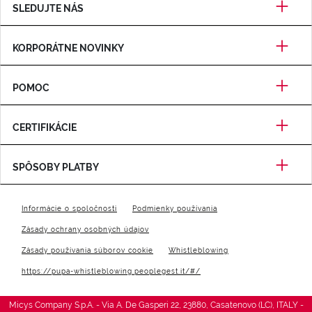
SLEDUJTE NÁS
KORPORÁTNE NOVINKY
POMOC
CERTIFIKÁCIE
SPÔSOBY PLATBY
Informácie o spoločnosti
Podmienky používania
Zásady ochrany osobných údajov
Zásady používania súborov cookie
Whistleblowing
https://pupa-whistleblowing.peoplegest.it/#/
Micys Company S.p.A. - Via A. De Gasperi 22, 23880, Casatenovo (LC), ITALY -