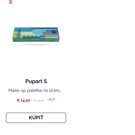
Pupart S
Make-up paletka na líčenie očí, pier a tváre
-25%
€ 14,90
Price reduced from
to
€ 19,90
KÚPIŤ