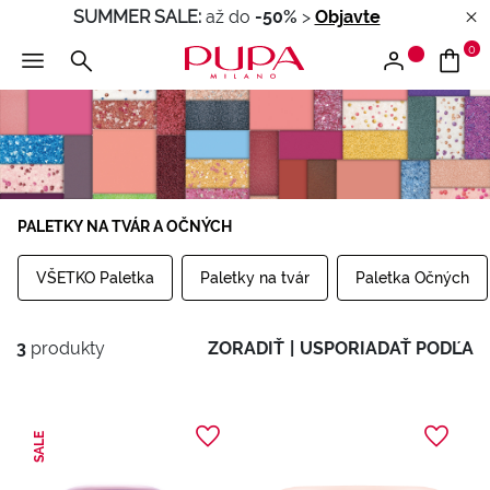
SUMMER SALE:
až do
-50%
>
Objavte
0
PALETKY NA TVÁR A OČNÝCH
VŠETKO Paletka
Paletky na tvár
Paletka Očných
3
produkty
ZORADIŤ
|
USPORIADAŤ PODĽA
SALE