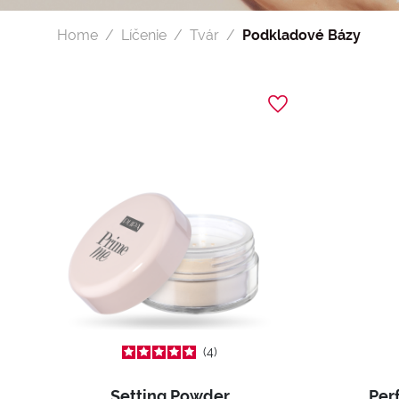
Home
Líčenie
Tvár
Podkladové Bázy
4
Setting Powder
Per