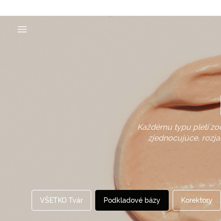
Každému typu pleti zo
zjednocujúce, rozja
VŠETKO Tvár
Podkladové bázy
Korektory