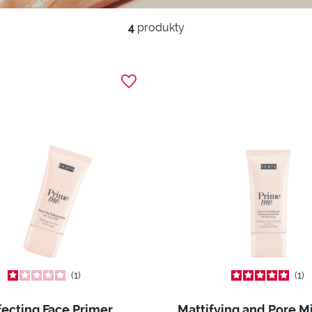
4
produkty
1
1
fecting Face Primer