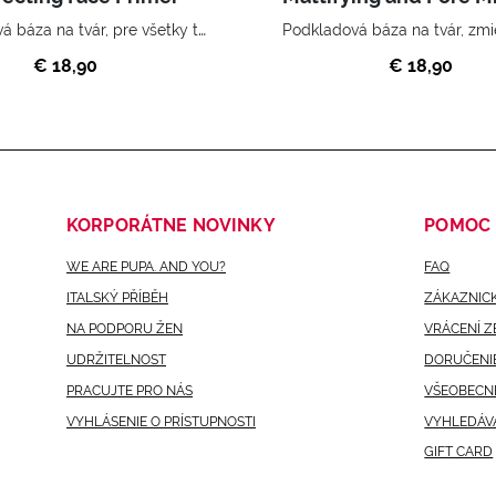
Podkladová báza na tvár, pre všetky typy pleti.
€ 18,90
€ 18,90
KORPORÁTNE NOVINKY
POMOC
WE ARE PUPA. AND YOU?
FAQ
ITALSKÝ PŘÍBĚH
ZÁKAZNICK
NA PODPORU ŽEN
VRÁCENÍ Z
UDRŽITELNOST
DORUČENIE
PRACUJTE PRO NÁS
VŠEOBECN
VYHLÁSENIE O PRÍSTUPNOSTI
VYHLEDÁV
GIFT CARD