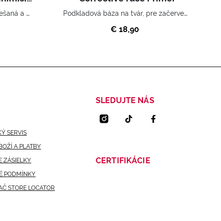
Podkladová báza na tvár, zmiešaná a mastná pleť.
Podkladová báza na tvár, pre začervenanú pleť.
€ 18,90
SLEDUJTE NÁS
Ý SERVIS
BOŽÍ A PLATBY
CERTIFIKÁCIE
 ZÁSIELKY
É PODMÍNKY
AČ STORE LOCATOR