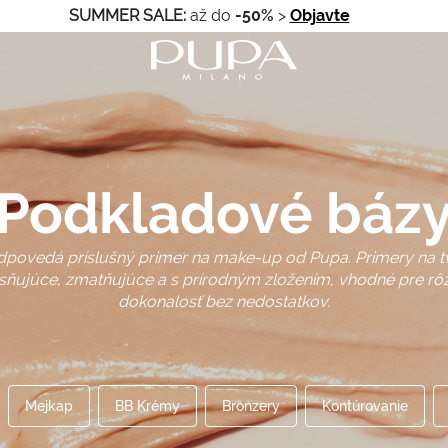
SUMMER SALE:
až do
-50%
>
Objavte
Podkladové báz
dpovedá príslušný primer na make-up od Pupa. Primery na tv
sňujúce, zmatňujúce a s prírodným zložením, vhodné pre rôzne
dokonalosť bez nedostatkov.
Mejkap
BB Krémy
Bronzery
Kontúrovanie