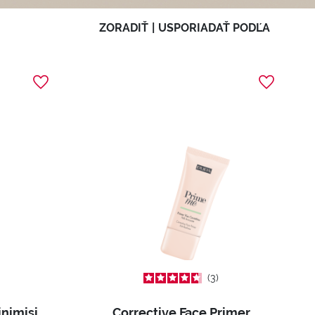
ZORADIŤ
|
USPORIADAŤ PODĽA
3
Mattifying and Pore Minimising Face Primer
Corrective Face Primer