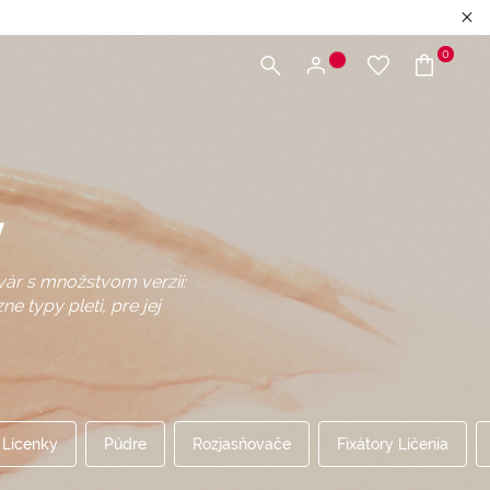
0
y
ár s množstvom verzií:
 typy pleti, pre jej
Lícenky
Púdre
Rozjasňovače
Fixátory Líčenia