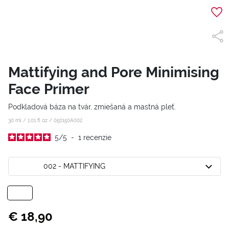
Mattifying and Pore Minimising
Face Primer
Podkladová báza na tvár, zmiešaná a mastná pleť.
30 ml / 1.01 fl oz /
050150A002
5
/
5
-
1
recenzie
002 - MATTIFYING
€ 18,90