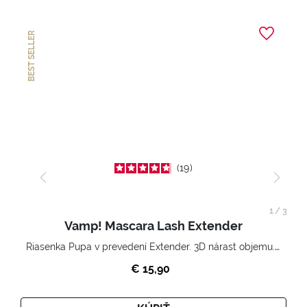
BEST SELLER
19
1
/
3
Vamp! Mascara Lash Extender
Riasenka Pupa v prevedení Extender. 3D nárast objemu. Nekonečne zhutnené a nadvihnuté riasy.
€ 15,90