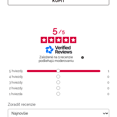
KÚPIŤ
5
/
5
Založené na
1
recenzie
podliehajú moderovaniu
5
hviezdy
1
4
hviezdy
0
3
hviezdy
0
2
hviezdy
0
1
hviezda
0
Zoradiť recenzie