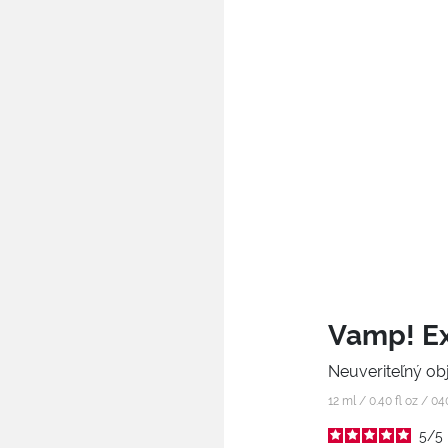
Vamp! Ex
Neuveriteľný ob
12 ml / 0.40 fl oz /
04
5
/
5