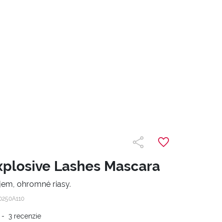
plosive Lashes Mascara
jem, ohromné riasy.
0250A110
-
3
recenzie