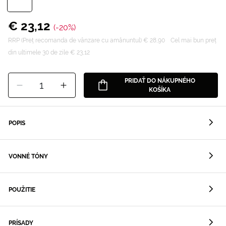
€ 23,12
(-20%)
RRP (Preț recomanda de vânzare cu amănuntul) € 28,90
Cel mai bun preț
din ultimele 30 de zile € 23,12
PRIDAŤ DO NÁKUPNÉHO
1
KOŠÍKA
POPIS
VONNÉ TÓNY
POUŽITIE
PRÍSADY