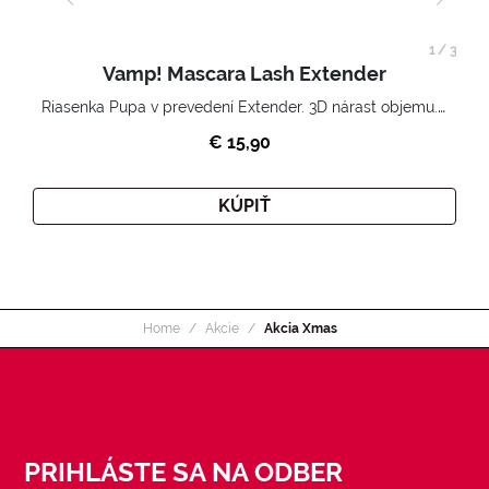
1
/
3
Vamp! Mascara Lash Extender
Riasenka Pupa v prevedení Extender. 3D nárast objemu. Nekonečne zhutnené a nadvihnuté riasy.
€ 15,90
KÚPIŤ
Home
Akcie
Akcia Xmas
PRIHLÁSTE SA NA ODBER