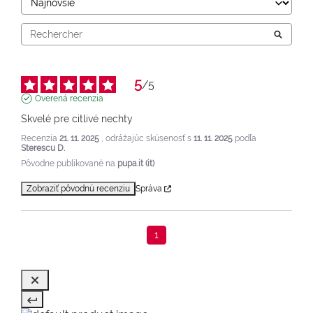
5
/
5
Overená recenzia
Skvelé pre citlivé nechty
Recenzia
21. 11. 2025
, odrážajúc skúsenosť s
11. 11. 2025
podľa
Sterescu D.
Pôvodne publikované na
pupa.it (it)
Zobraziť pôvodnú recenziu
Správa
1