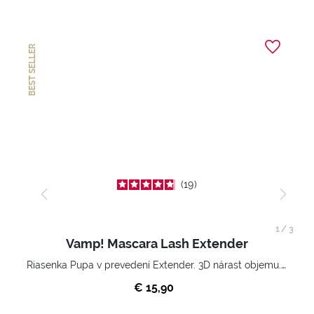
BEST SELLER
19
1
/
3
Vamp! Mascara Lash Extender
Riasenka Pupa v prevedení Extender. 3D nárast objemu. Nekonečne zhutnené a nadvihnuté riasy.
€ 15,90