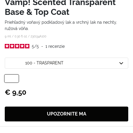
Vamp! Scented Transparent
Base & Top Coat
Priehľadný voňavý podkladový lak a vrchný lak na nechty,
ružová vôňa.
9 ml / 0.30 fl oz /
230134A100
5
/
5
-
1
recenzie
100 - TRASPARENT
€ 9,50
UPOZORNITE MA