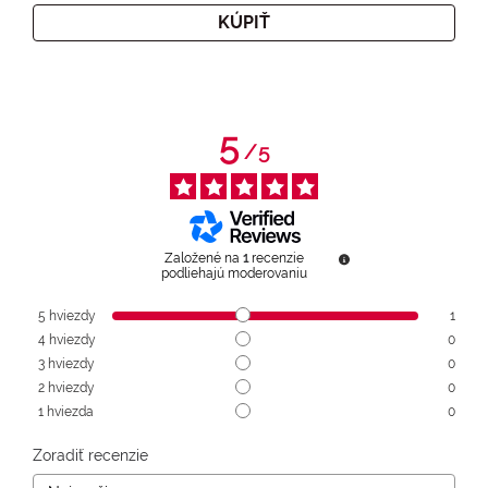
KÚPIŤ
5
/
5
Založené na
1
recenzie
podliehajú moderovaniu
5
hviezdy
1
4
hviezdy
0
3
hviezdy
0
2
hviezdy
0
1
hviezda
0
Zoradiť recenzie