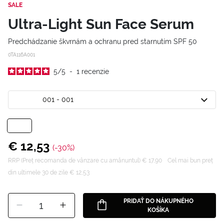
SALE
Ultra-Light Sun Face Serum
Predchádzanie škvrnám a ochranu pred starnutím SPF 50
0TA116A001
5
/
5
-
1
recenzie
001 - 001
€ 12,53
(-30%)
RRP (Preț recomanda de vânzare cu amănuntul) € 17,90
Cel mai bun preț
din ultimele 30 de zile € 12,53
PRIDAŤ DO NÁKUPNÉHO
1
KOŠÍKA