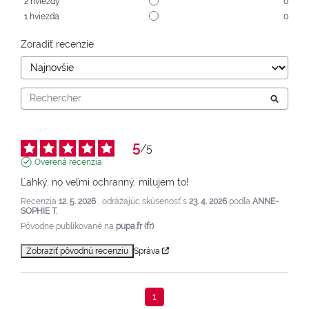
2
hviezdy
0
1
hviezda
0
Zoradiť recenzie
5
/
5
Overená recenzia
Ľahký, no veľmi ochranný, milujem to!
Recenzia
12. 5. 2026
, odrážajúc skúsenosť s
23. 4. 2026
podľa
ANNE-
SOPHIE T.
Pôvodne publikované na
pupa.fr (fr)
Zobraziť pôvodnú recenziu
Správa
1