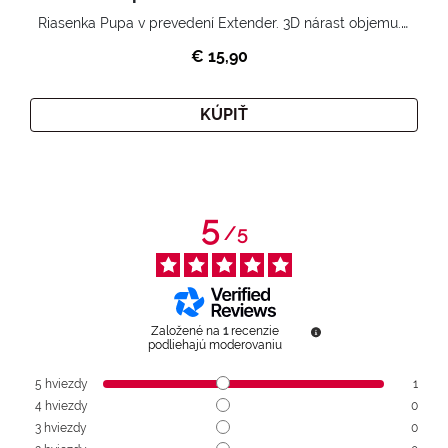
Riasenka Pupa v prevedení Extender. 3D nárast objemu. Nekonečne zhutnené a nadvihnuté riasy.
€ 15,90
KÚPIŤ
5
/
5
Založené na
1
recenzie
podliehajú moderovaniu
5
hviezdy
1
4
hviezdy
0
3
hviezdy
0