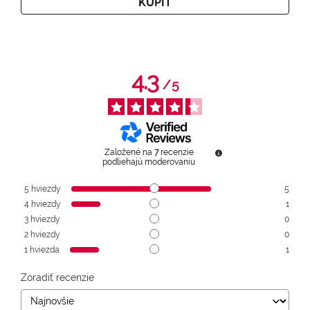
KÚPIŤ
4.3
/
5
Založené na
7
recenzie
podliehajú moderovaniu
5
hviezdy
5
4
hviezdy
1
3
hviezdy
0
2
hviezdy
0
1
hviezda
1
Zoradiť recenzie