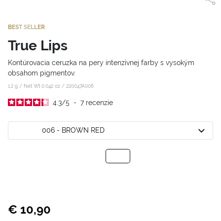
BEST SELLER
True Lips
Kontúrovacia ceruzka na pery intenzívnej farby s vysokým
obsahom pigmentov.
1.2 g / Net Wt 0.042 oz /
220047A006
4.3
/
5
-
7
recenzie
006 - BROWN RED
€ 10,90