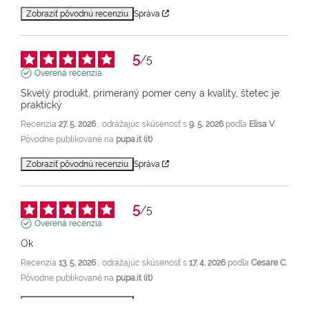
Zobraziť pôvodnú recenziu
Správa
5
/
5
Overená recenzia
Skvelý produkt, primeraný pomer ceny a kvality, štetec je 
praktický
Recenzia
27. 5. 2026
, odrážajúc skúsenosť s
9. 5. 2026
podľa
Elisa V.
Pôvodne publikované na
pupa.it (it)
Zobraziť pôvodnú recenziu
Správa
5
/
5
Overená recenzia
Ok
Recenzia
13. 5. 2026
, odrážajúc skúsenosť s
17. 4. 2026
podľa
Cesare C.
Pôvodne publikované na
pupa.it (it)
Zobraziť pôvodnú recenziu
Správa