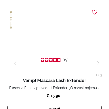
BEST SELLER
19
1
/
3
Vamp! Mascara Lash Extender
Riasenka Pupa v prevedení Extender. 3D nárast objemu. Nekonečne zhutnené a nadvihnuté riasy.
€ 15,90