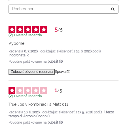
5
/
5
Overená recenzia
Výborné
Recenzia
8. 7. 2026
, odrážajúc skúsenosť s
19. 6. 2026
podľa
Incoronata R.
Pôvodne publikované na
pupa.it (it)
Zobraziť pôvodnú recenziu
Správa
1
/
5
Overená recenzia
True lips v kombinácii s Matt 011
Recenzia
10. 6. 2026
, odrážajúc skúsenosť s
17. 5. 2026
podľa
Il terzo
tempo di Antonio Cocco C.
Pôvodne publikované na
pupa.it (it)