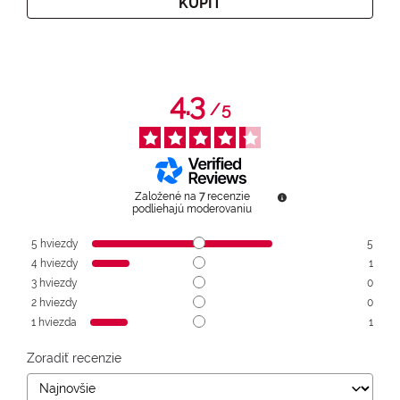
KÚPIŤ
4.3
/
5
Založené na
7
recenzie
podliehajú moderovaniu
5
hviezdy
5
4
hviezdy
1
3
hviezdy
0
2
hviezdy
0
1
hviezda
1
Zoradiť recenzie