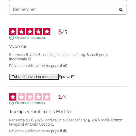
5
/
5
Overená recenzia
Výborné
Recenzia
8. 7. 2026
, odrážajúc skúsenosť s
19. 6. 2026
podľa
Incoronata R.
Pôvodne publikované na
pupa.it (it)
Zobraziť pôvodnú recenziu
Správa
1
/
5
Overená recenzia
True lips v kombinácii s Matt 011
Recenzia
10. 6. 2026
, odrážajúc skúsenosť s
17. 5. 2026
podľa
Il terzo
tempo di Antonio Cocco C.
Pôvodne publikované na
pupa.it (it)