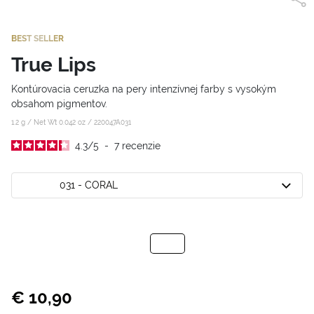
BEST SELLER
True Lips
Kontúrovacia ceruzka na pery intenzívnej farby s vysokým
obsahom pigmentov.
1.2 g / Net Wt 0.042 oz /
220047A031
4.3
/
5
-
7
recenzie
031 - CORAL
€ 10,90