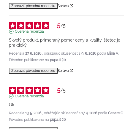
Zobraziť pôvodnú recenziu
Správa
5
/
5
Overená recenzia
Skvelý produkt, primeraný pomer ceny a kvality, štetec je 
praktický
Recenzia
27. 5. 2026
, odrážajúc skúsenosť s
9. 5. 2026
podľa
Elisa V.
Pôvodne publikované na
pupa.it (it)
Zobraziť pôvodnú recenziu
Správa
5
/
5
Overená recenzia
Ok
Recenzia
13. 5. 2026
, odrážajúc skúsenosť s
17. 4. 2026
podľa
Cesare C.
Pôvodne publikované na
pupa.it (it)
Zobraziť pôvodnú recenziu
Správa