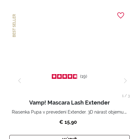
BEST SELLER
19
1
/
3
Vamp! Mascara Lash Extender
Riasenka Pupa v prevedení Extender. 3D nárast objemu. Nekonečne zhutnené a nadvihnuté riasy.
€ 15,90