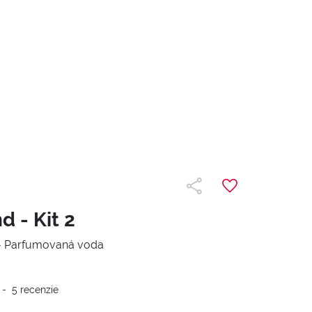
d - Kit 2
 - Parfumovaná voda
-
5
recenzie