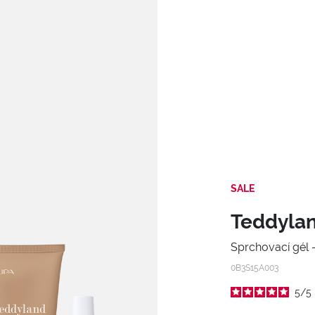
SALE
Teddylan
Sprchovací gél
0B3S15A003
5
/
5