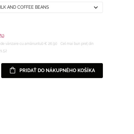
MILK AND COFFEE BEANS
%)
 de vânzare cu amănuntul) € 26,90
Cel mai bun preț din
21,52
PRIDAŤ DO NÁKUPNÉHO KOŠÍKA