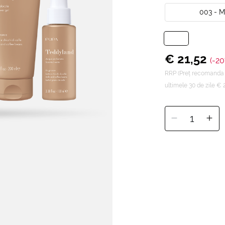
003 - 
€ 21,52
(-20
RRP (Preț recomanda
ultimele 30 de zile € 
1