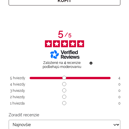
KÚPIŤ
5
/
5
Založené na
4
recenzie
podliehajú moderovaniu
5
hviezdy
4
4
hviezdy
0
3
hviezdy
0
2
hviezdy
0
1
hviezda
0
Zoradiť recenzie