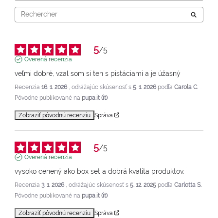
5
/
5
Overená recenzia
veľmi dobré, vzal som si ten s pistáciami a je úžasný
Recenzia
16. 1. 2026
, odrážajúc skúsenosť s
5. 1. 2026
podľa
Carola C.
Pôvodne publikované na
pupa.it (it)
Zobraziť pôvodnú recenziu
Správa
5
/
5
Overená recenzia
vysoko cenený ako box set a dobrá kvalita produktov.
Recenzia
3. 1. 2026
, odrážajúc skúsenosť s
5. 12. 2025
podľa
Carlotta S.
Pôvodne publikované na
pupa.it (it)
Zobraziť pôvodnú recenziu
Správa