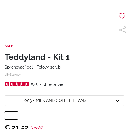
SALE
Teddyland - Kit 1
Sprchovací gél - Telový scrub
0B3S14A003
5
/
5
-
4
recenzie
003 - MILK AND COFFEE BEANS
€ 21,52
(-20%)