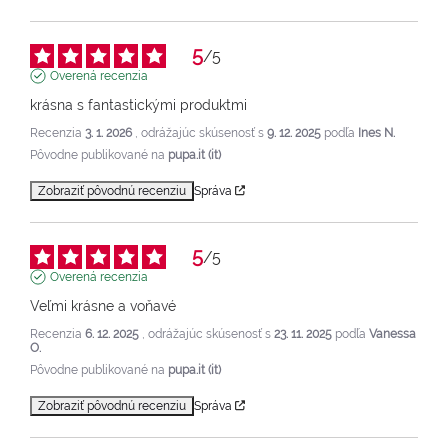
5
/
5
Overená recenzia
krásna s fantastickými produktmi
Recenzia
3. 1. 2026
, odrážajúc skúsenosť s
9. 12. 2025
podľa
Ines N.
Pôvodne publikované na
pupa.it (it)
Zobraziť pôvodnú recenziu
Správa
5
/
5
Overená recenzia
Veľmi krásne a voňavé
Recenzia
6. 12. 2025
, odrážajúc skúsenosť s
23. 11. 2025
podľa
Vanessa
O.
Pôvodne publikované na
pupa.it (it)
Zobraziť pôvodnú recenziu
Správa