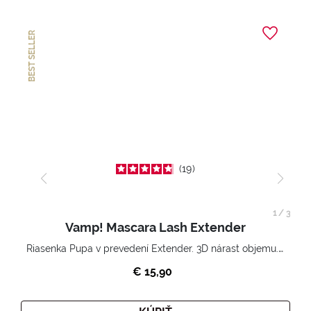
BEST SELLER
19
1
/
3
Vamp! Mascara Lash Extender
Riasenka Pupa v prevedení Extender. 3D nárast objemu. Nekonečne zhutnené a nadvihnuté riasy.
€ 15,90