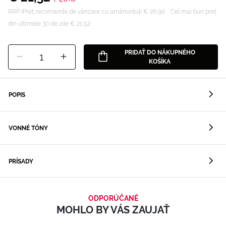
RRP (Preț recomanda de vânzare cu amănuntul) € 26,90
Cel mai bun preț
din ultimele 30 de zile € 21,52
PRIDAŤ DO NÁKUPNÉHO
1
KOŠÍKA
POPIS
VONNÉ TÓNY
PRÍSADY
ODPORÚČANÉ
MOHLO BY VÁS ZAUJAŤ