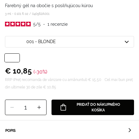
Farebný gél na obočie s posilňujúcou kúrou
3 ml - 0.101 fl oz /
040562A001
5
/
5
-
1
recenzie
001 - BLONDE
€ 10,85
(-30%)
RRP (Preț recomanda de vânzare cu amănuntul) € 15,50
Cel mai bun preț
din ultimele 30 de zile € 10,85
PRIDAŤ DO NÁKUPNÉHO
1
KOŠÍKA
POPIS