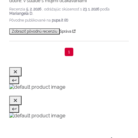
dobré, v súlade s mojimi očakávaniami
Recenzia
5. 2. 2026
, odrážajúc skúsenosť s
23. 1. 2026
podľa
Mariangela D.
Pôvodne publikované na
pupa.it (it)
Zobraziť pôvodnú recenziu
Správa
1