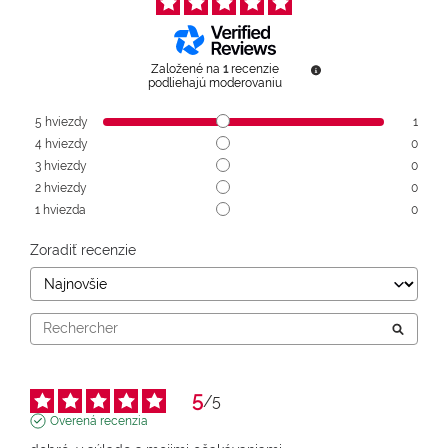
Založené na
1
recenzie
podliehajú moderovaniu
5
hviezdy
1
4
hviezdy
0
3
hviezdy
0
2
hviezdy
0
1
hviezda
0
Zoradiť recenzie
5
/
5
Overená recenzia