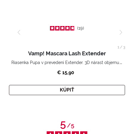
19
1
/
3
Vamp! Mascara Lash Extender
Riasenka Pupa v prevedení Extender. 3D nárast objemu. Nekonečne zhutnené a nadvihnuté riasy.
€ 15,90
KÚPIŤ
5
/
5