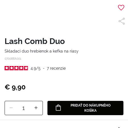
Lash Comb Duo
Skladací duo hrebienok a kefka na riasy
070088A001
4.9
/
5
-
7
recenzie
€ 9,90
PRIDAŤ DO NÁKUPNÉHO
1
KOŠÍKA