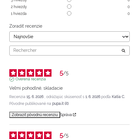
2
hviezdy
0
1
hviezda
0
Zoradiť recenzie
5
/
5
Overená recenzia
Veľmi pohodlné, skladacie
Recenzia
15. 6. 2026
, odrážajúc skúsenosť s
1. 6. 2026
podľa
Katia C.
Pôvodne publikované na
pupa.it (it)
Zobraziť pôvodnú recenziu
Správa
5
/
5