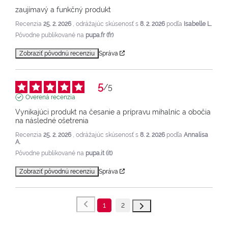
zaujímavý a funkčný produkt
Recenzia
25. 2. 2026
, odrážajúc skúsenosť s
8. 2. 2026
podľa
Isabelle L.
Pôvodne publikované na
pupa.fr (fr)
Zobraziť pôvodnú recenziu
Správa
5
/
5
Overená recenzia
Vynikajúci produkt na česanie a prípravu mihalníc a obočia 
na následné ošetrenia
Recenzia
25. 2. 2026
, odrážajúc skúsenosť s
8. 2. 2026
podľa
Annalisa
A.
Pôvodne publikované na
pupa.it (it)
Zobraziť pôvodnú recenziu
Správa
1
2