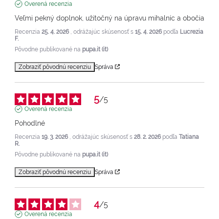
Overená recenzia
Veľmi pekný doplnok, užitočný na úpravu mihalníc a obočia
Recenzia
25. 4. 2026
, odrážajúc skúsenosť s
15. 4. 2026
podľa
Lucrezia
F.
Pôvodne publikované na
pupa.it (it)
Zobraziť pôvodnú recenziu
Správa
5
/
5
Overená recenzia
Pohodlné
Recenzia
19. 3. 2026
, odrážajúc skúsenosť s
28. 2. 2026
podľa
Tatiana
R.
Pôvodne publikované na
pupa.it (it)
Zobraziť pôvodnú recenziu
Správa
4
/
5
Overená recenzia