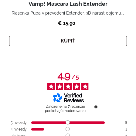
Vamp! Mascara Lash Extender
Riasenka Pupa v prevedení Extender. 3D nárast objemu. Nekonečne zhutnené a nadvihnuté riasy.
€ 15,90
KÚPIŤ
4.9
/
5
Založené na
7
recenzie
podliehajú moderovaniu
5
hviezdy
6
4
hviezdy
1
3
hviezdy
0