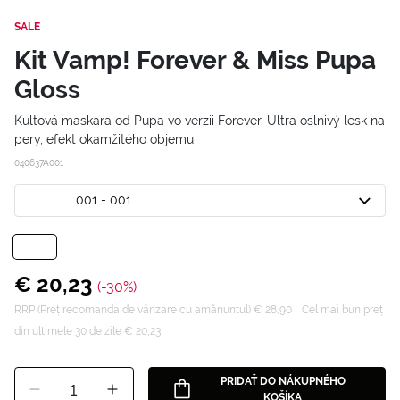
SALE
Kit Vamp! Forever & Miss Pupa
Gloss
Kultová maskara od Pupa vo verzii Forever. Ultra oslnivý lesk na
pery, efekt okamžitého objemu
040637A001
001 - 001
€ 20,23
(-30%)
RRP (Preț recomanda de vânzare cu amănuntul) € 28,90
Cel mai bun preț
din ultimele 30 de zile € 20,23
PRIDAŤ DO NÁKUPNÉHO
1
KOŠÍKA