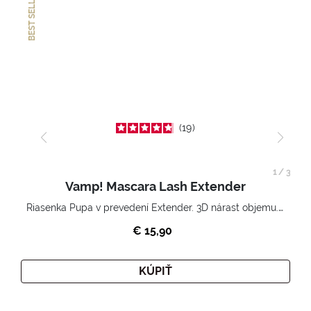
BEST SELLER
19
1
/
3
Vamp! Mascara Lash Extender
Riasenka Pupa v prevedení Extender. 3D nárast objemu. Nekonečne zhutnené a nadvihnuté riasy.
€ 15,90
KÚPIŤ