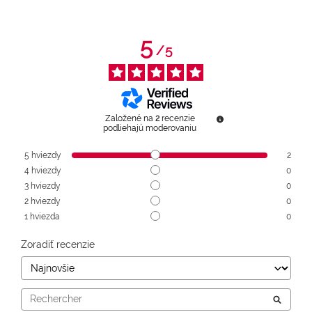
5
/
5
Založené na
2
recenzie
podliehajú moderovaniu
5
hviezdy
2
4
hviezdy
0
3
hviezdy
0
2
hviezdy
0
1
hviezda
0
Zoradiť recenzie