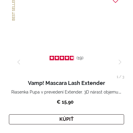
BEST SELLER
19
1
/
3
Vamp! Mascara Lash Extender
Riasenka Pupa v prevedení Extender. 3D nárast objemu. Nekonečne zhutnené a nadvihnuté riasy.
€ 15,90
KÚPIŤ