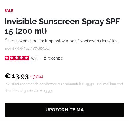
SALE
Invisible Sunscreen Spray SPF
15 (200 ml)
Čisté zloženie, bez mikroplastov a bez živočíšnych derivátov.
200 ml / 6.76 fl oz /
2TA086A001
5
/
5
-
2
recenzie
€ 13,93
(-30%)
RRP (Preț recomanda de vânzare cu amănuntul) € 19,90
Cel mai bun preț
din ultimele 30 de zile € 13,93
UPOZORNITE MA