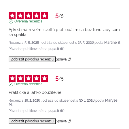
5
/
5
Overená recenzia
Aj keď mám veľmi svetlú pleť, opálim sa bez toho, aby som 
sa spálila.
Recenzia
5. 6. 2026
, odrážajúc skúsenosť s
23. 5. 2026
podľa
Martine B.
Pôvodne publikované na
pupa.fr (fr)
Zobraziť pôvodnú recenziu
Správa
5
/
5
Overená recenzia
Praktické a ľahko použiteľné
Recenzia
18. 2. 2026
, odrážajúc skúsenosť s
30. 1. 2026
podľa
Maryse
M.
Pôvodne publikované na
pupa.fr (fr)
Zobraziť pôvodnú recenziu
Správa