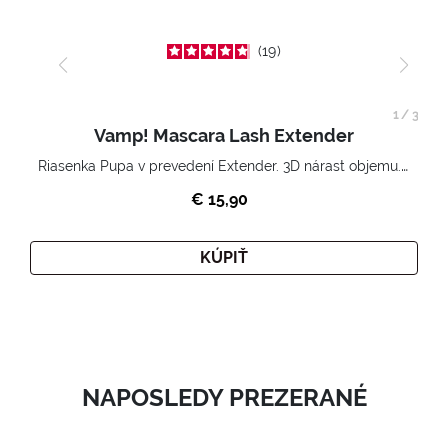
19
1
/
3
Vamp! Mascara Lash Extender
Riasenka Pupa v prevedení Extender. 3D nárast objemu. Nekonečne zhutnené a nadvihnuté riasy.
€ 15,90
KÚPIŤ
NAPOSLEDY PREZERANÉ