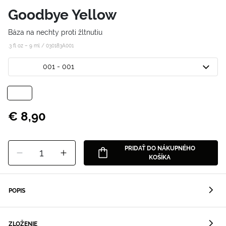
Goodbye Yellow
Báza na nechty proti žltnutiu
.3 fl oz – 9 ml /
030183A001
001 - 001
€ 8,90
PRIDAŤ DO NÁKUPNÉHO
1
KOŠÍKA
POPIS
ZLOŽENIE