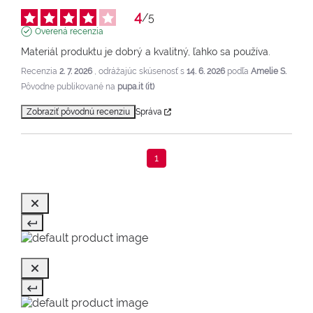
4
/
5
Overená recenzia
Materiál produktu je dobrý a kvalitný, ľahko sa používa.
Recenzia
2. 7. 2026
, odrážajúc skúsenosť s
14. 6. 2026
podľa
Amelie S.
Pôvodne publikované na
pupa.it (it)
Zobraziť pôvodnú recenziu
Správa
1