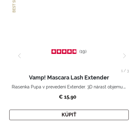
BEST SELLER
19
1
/
3
Vamp! Mascara Lash Extender
Riasenka Pupa v prevedení Extender. 3D nárast objemu. Nekonečne zhutnené a nadvihnuté riasy.
€ 15,90
KÚPIŤ