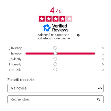
4
/
5
Založené na
1
recenzie
podliehajú moderovaniu
5
hviezdy
0
4
hviezdy
1
3
hviezdy
0
2
hviezdy
0
1
hviezda
0
Zoradiť recenzie