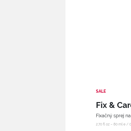
SALE
Fix & Ca
Fixačný sprej n
2.70 fl oz – 80 ml e /