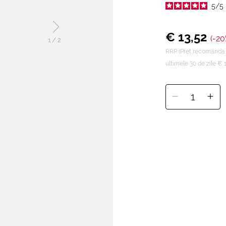
5
/
5
€ 13,52
(-20
1
/
2
RRP (Preț recomanda
ultimele 30 de zile € 
1