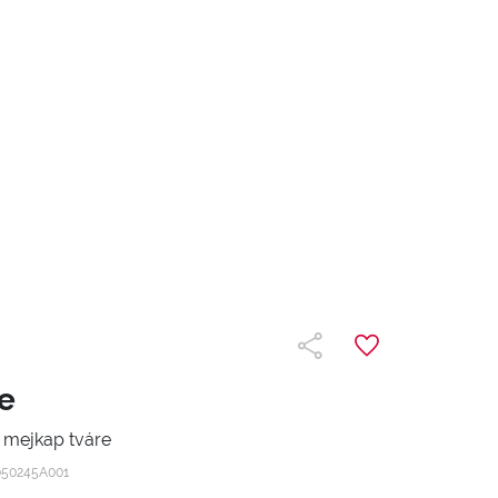
re
a mejkap tváre
050245A001