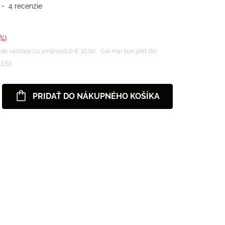
-
4
recenzie
%)
 de vânzare cu amănuntul) € 16,90
Cel mai bun preț din
13,52
PRIDAŤ DO NÁKUPNÉHO KOŠÍKA