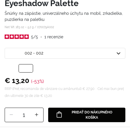
Eyeshadow Palette
Šnúrky na zápästie, univerzálneho úchytu na mobil, zrkadielka,
puzdierka na paletku
Net Wt .183 oz – 5,2 g /
070079A002
5
/
5
-
1
recenzie
002 - 002
€ 13,20
(-53%)
RRP (Preț recomanda de vânzare cu amănuntul) € 27,90
Cel mai bun preț
din ultimele 30 de zile € 13,20
PRIDAŤ DO NÁKUPNÉHO
1
KOŠÍKA