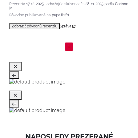
Recenzia
17. 12. 2025
, odrážajúc skúsenosť s
28. 11. 2025
podľa
Corinne
M.
Pôvodne publikované na
pupa.fr (fr)
Zobraziť pôvodnú recenziu
Správa
1
NAPOSLEDY PREZERANÉ