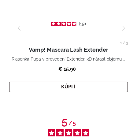
19
1
/
3
Vamp! Mascara Lash Extender
Riasenka Pupa v prevedení Extender. 3D nárast objemu. Nekonečne zhutnené a nadvihnuté riasy.
€ 15,90
KÚPIŤ
5
/
5