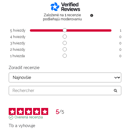
Založené na
1
recenzie
podliehajú moderovaniu
5
hviezdy
1
4
hviezdy
0
3
hviezdy
0
2
hviezdy
0
1
hviezda
0
Zoradiť recenzie
5
/
5
Overená recenzia
Tb a vyhovuje