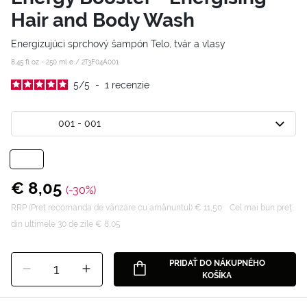
Hair and Body Wash
Energizujúci sprchový šampón Telo, tvár a vlasy
8.45 fl oz - 250 ml e /
2T3F04A001
5
/
5
-
1
recenzie
001 - 001
€ 8,05
(-30%)
RRP (Preț recomanda de vânzare cu amănuntul) € 11,50
Cel mai bun preț
din ultimele 30 de zile € 8,05
PRIDAŤ DO NÁKUPNÉHO
1
KOŠÍKA