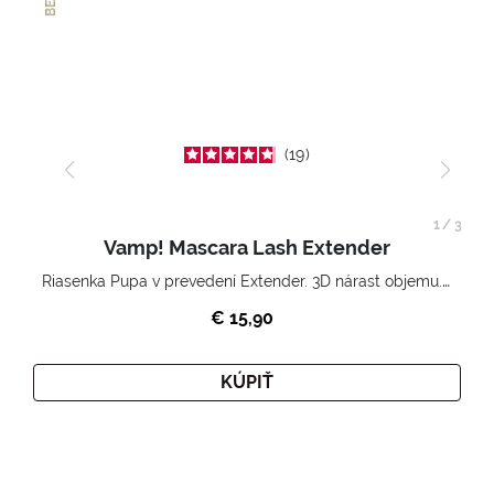
19
1
/
3
Vamp! Mascara Lash Extender
Riasenka Pupa v prevedení Extender. 3D nárast objemu. Nekonečne zhutnené a nadvihnuté riasy.
€ 15,90
KÚPIŤ