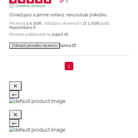
Overená recenzia
Osviežujúci a jemne voňavý, nevysušuje pokožku.
Recenzia
3. 4. 2026
, odrážajúc skúsenosť s
17. 3. 2026
podľa
Massimiliano R.
Pôvodne publikované na
pupa.it (it)
Zobraziť pôvodnú recenziu
Správa
1