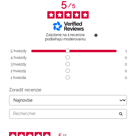
5
/
5
Založené na
1
recenzie
podliehajú moderovaniu
5
hviezdy
1
4
hviezdy
0
3
hviezdy
0
2
hviezdy
0
1
hviezda
0
Zoradiť recenzie
5
/
5