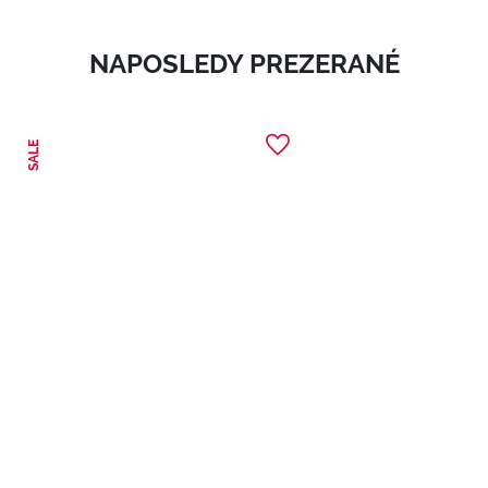
NAPOSLEDY PREZERANÉ
SALE
1
Energy Booster - Energising Hair and Body Wash
Energizujúci sprchový šampón Telo, tvár a vlasy