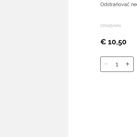
Odstraňovač nec
070025A001
€ 10,50
1