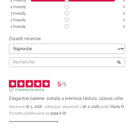
5
hviezdy
6
4
hviezdy
0
3
hviezdy
0
2
hviezdy
0
1
hviezda
0
Zoradiť recenzie
5
/
5
Overená recenzia
Elegantné balenie, bohatá a krémová textúra, úžasná vôňa
Recenzia
16. 5. 2026
, odrážajúc skúsenosť s
28. 4. 2026
podľa
Marta M.
Pôvodne publikované na
pupa.it (it)
Zobraziť pôvodnú recenziu
Správa