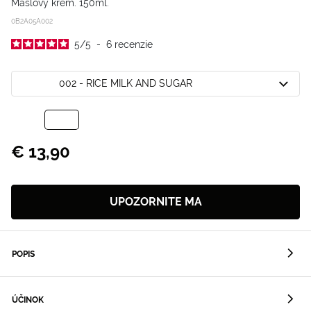
Maslový krém. 150ml.
0B2A05A002
5
/
5
-
6
recenzie
002 - RICE MILK AND SUGAR
€ 13,90
UPOZORNITE MA
POPIS
ÚČINOK