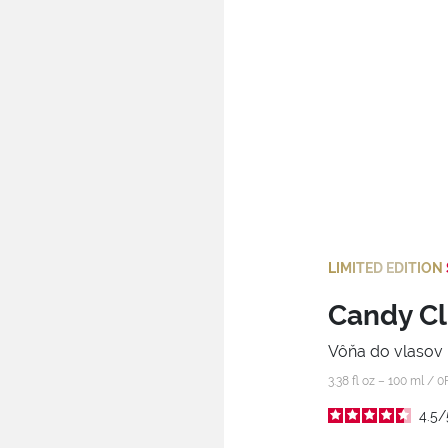
LIMITED EDITION
Candy C
Vôňa do vlasov
3.38 fl oz – 100 ml /
0
4.5
/