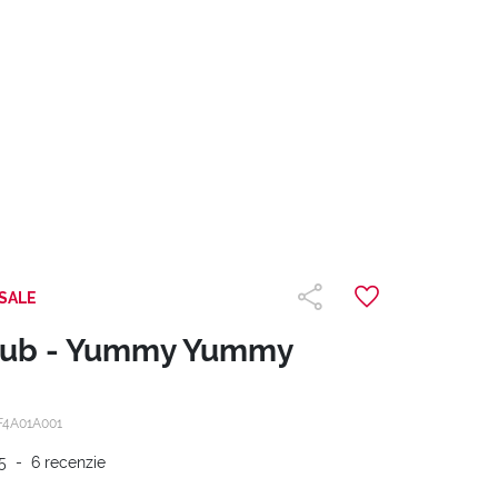
SALE
lub - Yummy Yummy
F4A01A001
5
-
6
recenzie