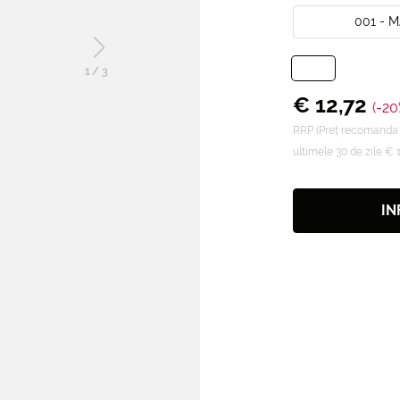
001 -
1
/
3
€ 12,72
(-20
RRP (Preț recomanda
ultimele 30 de zile € 
IN