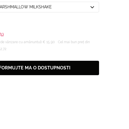
 MARSHMALLOW MILKSHAKE
%)
 de vânzare cu amănuntul) € 15,90
Cel mai bun preț din
12,72
FORMUJTE MA O DOSTUPNOSTI