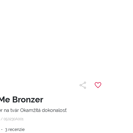
Me Bronzer
r na tvár Okamžitá dokonalosť
z /
050230A001
-
3
recenzie