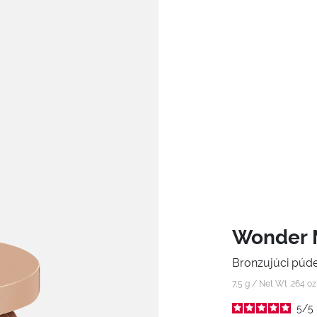
Wonder 
Bronzujúci púde
7,5 g / Net Wt .264 o
5
/
5