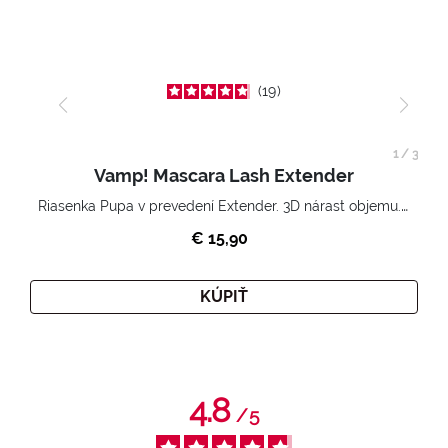
19
1
/
3
Vamp! Mascara Lash Extender
Riasenka Pupa v prevedení Extender. 3D nárast objemu. Nekonečne zhutnené a nadvihnuté riasy.
€ 15,90
KÚPIŤ
4.8
/
5