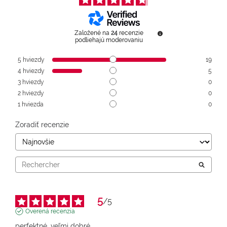
Založené na
24
recenzie
podliehajú moderovaniu
5
hviezdy
19
4
hviezdy
5
3
hviezdy
0
2
hviezdy
0
1
hviezda
0
Zoradiť recenzie
5
/
5
Overená recenzia
perfektné, veľmi dobré