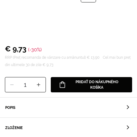
€ 9,73
(-30%)
RRP (Preț recomanda de vânzare cu amănuntul) € 13,90
Cel mai bun preț
din ultimele 30 de zile € 9,73
PRIDAŤ DO NÁKUPNÉHO
1
KOŠÍKA
POPIS
ZLOŽENIE