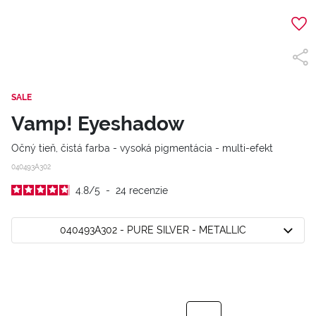
SALE
Vamp! Eyeshadow
Očný tieň, čistá farba - vysoká pigmentácia - multi-efekt
040493A302
4.8
/
5
-
24
recenzie
040493A302 - PURE SILVER - METALLIC