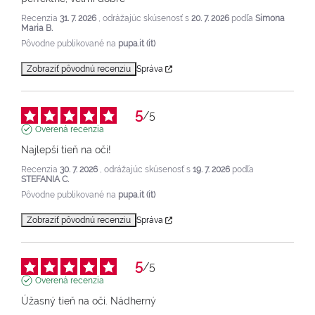
Recenzia
31. 7. 2026
, odrážajúc skúsenosť s
20. 7. 2026
podľa
Simona
Maria B.
Pôvodne publikované na
pupa.it (it)
Zobraziť pôvodnú recenziu
Správa
5
/
5
Overená recenzia
Najlepší tieň na oči!
Recenzia
30. 7. 2026
, odrážajúc skúsenosť s
19. 7. 2026
podľa
STEFANIA C.
Pôvodne publikované na
pupa.it (it)
Zobraziť pôvodnú recenziu
Správa
5
/
5
Overená recenzia
Úžasný tieň na oči. Nádherný