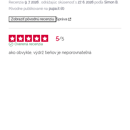
Recenzia
9. 7. 2026
, odrážajúc skúsenosť s
27. 6. 2026
podľa
Simon B.
Pôvodne publikované na
pupa.it (it)
Zobraziť pôvodnú recenziu
Správa
5
/
5
Overená recenzia
ako obvykle, výdrž tieňov je neporovnateľná
Recenzia
4. 6. 2026
, odrážajúc skúsenosť s
25. 5. 2026
podľa
Georgia
G.
Pôvodne publikované na
pupa.fr (fr)
Zobraziť pôvodnú recenziu
Správa
4
/
5
Overená recenzia
Dobrý produkt
Recenzia
27. 5. 2026
, odrážajúc skúsenosť s
16. 5. 2026
podľa
Raymond A.