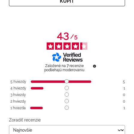
KÚPIŤ
4.3
/
5
Založené na
7
recenzie
podliehajú moderovaniu
5
hviezdy
5
4
hviezdy
1
3
hviezdy
0
2
hviezdy
0
1
hviezda
1
Zoradiť recenzie