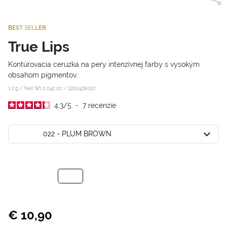
BEST SELLER
True Lips
Kontúrovacia ceruzka na pery intenzívnej farby s vysokým
obsahom pigmentov.
1.2 g / Net Wt 0.042 oz /
220047A022
4.3
/
5
-
7
recenzie
022 - PLUM BROWN
€ 10,90