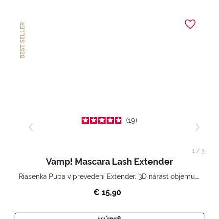
BEST SELLER
19
1
/
3
Vamp! Mascara Lash Extender
Riasenka Pupa v prevedení Extender. 3D nárast objemu. Nekonečne zhutnené a nadvihnuté riasy.
€ 15,90