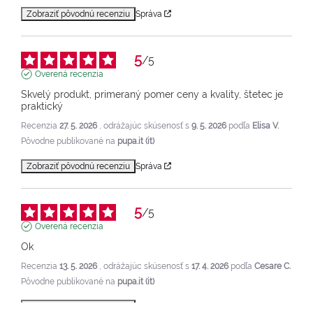
Zobraziť pôvodnú recenziu
Správa
5
/
5
Overená recenzia
Skvelý produkt, primeraný pomer ceny a kvality, štetec je 
praktický
Recenzia
27. 5. 2026
, odrážajúc skúsenosť s
9. 5. 2026
podľa
Elisa V.
Pôvodne publikované na
pupa.it (it)
Zobraziť pôvodnú recenziu
Správa
5
/
5
Overená recenzia
Ok
Recenzia
13. 5. 2026
, odrážajúc skúsenosť s
17. 4. 2026
podľa
Cesare C.
Pôvodne publikované na
pupa.it (it)
Zobraziť pôvodnú recenziu
Správa