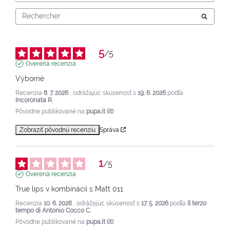
5
/
5
Overená recenzia
Výborné
Recenzia
8. 7. 2026
, odrážajúc skúsenosť s
19. 6. 2026
podľa
Incoronata R.
Pôvodne publikované na
pupa.it (it)
Zobraziť pôvodnú recenziu
Správa
1
/
5
Overená recenzia
True lips v kombinácii s Matt 011
Recenzia
10. 6. 2026
, odrážajúc skúsenosť s
17. 5. 2026
podľa
Il terzo
tempo di Antonio Cocco C.
Pôvodne publikované na
pupa.it (it)