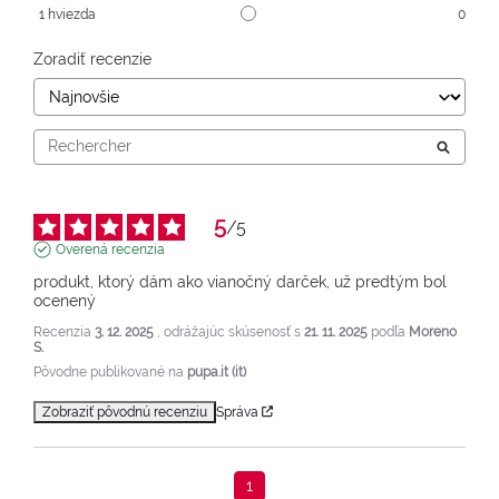
1
hviezda
0
Zoradiť recenzie
5
/
5
Overená recenzia
produkt, ktorý dám ako vianočný darček, už predtým bol 
ocenený
Recenzia
3. 12. 2025
, odrážajúc skúsenosť s
21. 11. 2025
podľa
Moreno
S.
Pôvodne publikované na
pupa.it (it)
Zobraziť pôvodnú recenziu
Správa
1