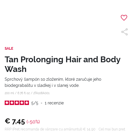
SALE
Tan Prolonging Hair and Body
Wash
Sprchový šampón so zložením, ktoré zaručuje jeho
biodegrabalitu v sladkej i v slanej vode.
200 ml / 6.76 fl oz /
2TA108A001
5
/
5
-
1
recenzie
€ 7,45
(-50%)
RRP (Preț recomanda de vânzare cu amănuntul) € 14,90
Cel mai bun preț