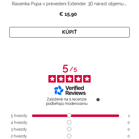
Riasenka Pupa v prevedení Extender. 3D nárast objemu. Nekonečne zhutnené a nadvihnuté riasy.
€ 15,90
KÚPIŤ
5
/
5
Založené na
1
recenzie
podliehajú moderovaniu
5
hviezdy
1
4
hviezdy
0
3
hviezdy
0
2
hviezdy
0