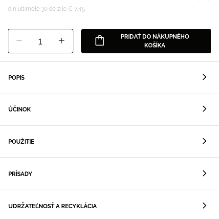
din ultimele 30 de zile € 7,45
PRIDAŤ DO NÁKUPNÉHO
1
KOŠÍKA
POPIS
ÚČINOK
POUŽITIE
PRÍSADY
UDRŽATEĽNOSŤ A RECYKLÁCIA