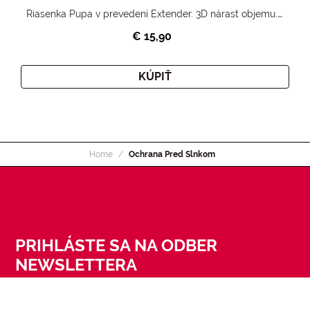
Riasenka Pupa v prevedení Extender. 3D nárast objemu. Nekonečne zhutnené a nadvihnuté riasy.
€ 15,90
KÚPIŤ
Home
Ochrana Pred Slnkom
PRIHLÁSTE SA NA ODBER
NEWSLETTERA