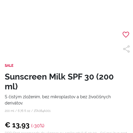
SALE
Sunscreen Milk SPF 30 (200
ml)
S čistým zložením, bez mikroplastov a bez živočíšnych
derivátov.
200 ml / 6.76 fl oz /
2TA084A001
€ 13,93
(-30%)