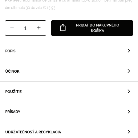
RRP (Preț recomanda de vânzare cu amănuntul) € 19,90
Cel mai bun preț
din ultimele 30 de zile € 13,93
PRIDAŤ DO NÁKUPNÉHO
1
KOŠÍKA
POPIS
ÚČINOK
POUŽITIE
PRÍSADY
UDRŽATEĽNOSŤ A RECYKLÁCIA