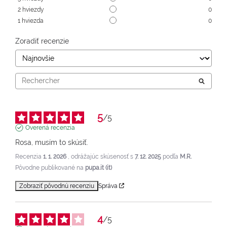
2
hviezdy
0
1
hviezda
0
Zoradiť recenzie
5
/
5
Overená recenzia
Rosa, musím to skúsiť.
Recenzia
1. 1. 2026
, odrážajúc skúsenosť s
7. 12. 2025
podľa
M.R.
Pôvodne publikované na
pupa.it (it)
Zobraziť pôvodnú recenziu
Správa
4
/
5