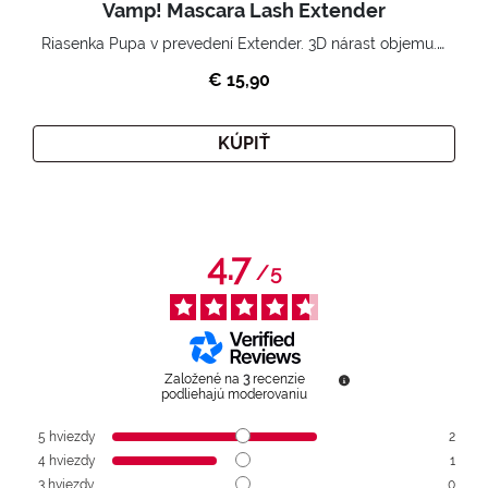
Vamp! Mascara Lash Extender
Riasenka Pupa v prevedení Extender. 3D nárast objemu. Nekonečne zhutnené a nadvihnuté riasy.
€ 15,90
KÚPIŤ
4.7
/
5
Založené na
3
recenzie
podliehajú moderovaniu
5
hviezdy
2
4
hviezdy
1
3
hviezdy
0