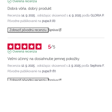
Overená recenzia
Dobrá vôňa, dobrý produkt
Recenzia
14. 9. 2025
, odrážajúc skúsenosť s
4. 9. 2025
podľa
GLORIA P.
Pôvodne publikované na
pupa.it (it)
Zobraziť pôvodnú recenziu
Správa
5
/
5
Overená recenzia
Veľmi účinný na dosiahnutie jemnej pokožky.
Recenzia
12. 9. 2025
, odrážajúc skúsenosť s
2. 9. 2025
podľa
Sephora F.
Pôvodne publikované na
pupa.fr (fr)
Zobraziť pôvodnú recenziu
Správa
1