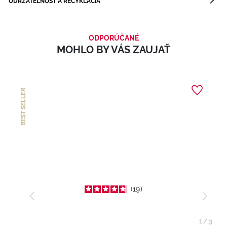
UDRŽATEĽNOSŤ A RECYKLÁCIA
ODPORÚČANÉ
MOHLO BY VÁS ZAUJAŤ
BEST SELLER
19
1
/
3