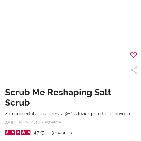
Scrub Me Reshaping Salt
Scrub
Zaručuje exfoliáciu a drenáž. 98 % zložiek prírodného pôvodu
350 g e - Net Wt 12.34 oz /
0T3A01A001
4.7
/
5
-
3
recenzie