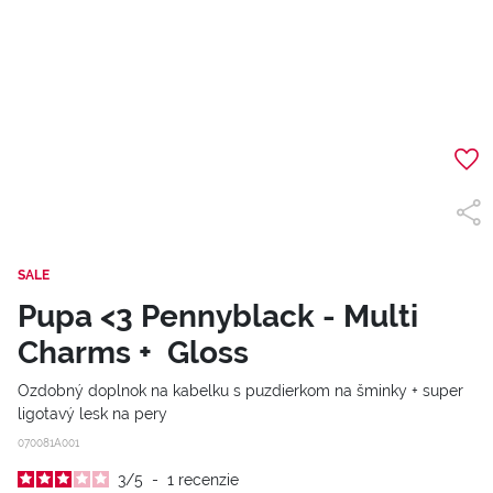
SALE
Pupa <3 Pennyblack - Multi
Charms + Gloss
Ozdobný doplnok na kabelku s puzdierkom na šminky + super
ligotavý lesk na pery
070081A001
3
/
5
-
1
recenzie