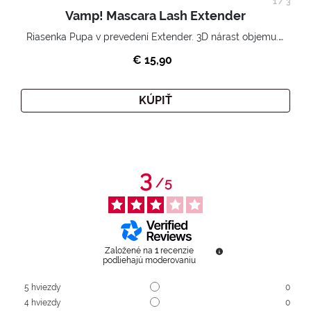
1
/
3
Vamp! Mascara Lash Extender
Riasenka Pupa v prevedení Extender. 3D nárast objemu. Nekonečne zhutnené a nadvihnuté riasy.
€ 15,90
KÚPIŤ
3
/
5
Založené na
1
recenzie
podliehajú moderovaniu
5
hviezdy
0
4
hviezdy
0