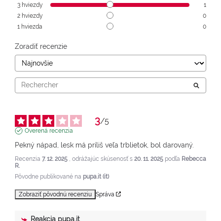
3
hviezdy
1
2
hviezdy
0
1
hviezda
0
Zoradiť recenzie
3
/
5
Overená recenzia
Pekný nápad, lesk má príliš veľa trblietok, bol darovaný.
Recenzia
7. 12. 2025
, odrážajúc skúsenosť s
20. 11. 2025
podľa
Rebecca
R.
Pôvodne publikované na
pupa.it (it)
Zobraziť pôvodnú recenziu
Správa
Reakcia
pupa.it