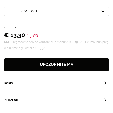
001 - 001
€ 13,30
(-30%)
RRP (Preț recomanda de vânzare cu amănuntul) € 19,00
Cel mai bun preț
din ultimele 30 de zile € 13,30
UPOZORNITE MA
POPIS
ZLOŽENIE