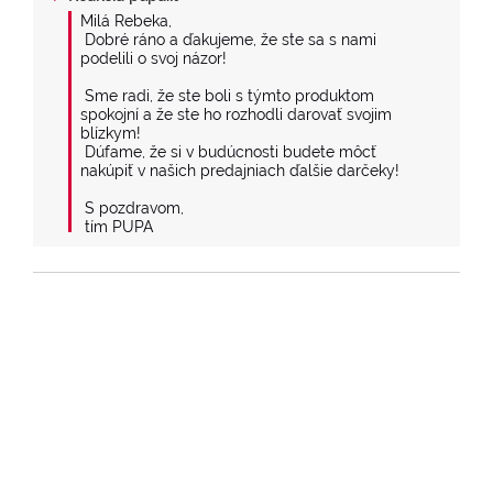
Milá Rebeka,

 Dobré ráno a ďakujeme, že ste sa s nami 
podelili o svoj názor!

 Sme radi, že ste boli s týmto produktom 
spokojní a že ste ho rozhodli darovať svojim 
blízkym!

 Dúfame, že si v budúcnosti budete môcť 
nakúpiť v našich predajniach ďalšie darčeky!

 S pozdravom,

 tím PUPA
1