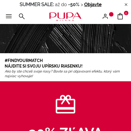
SUMMER SALE:
až do
-50%
>
Objavte
0
#FINDYOURMATCH
NÁJDITE SI SVOJU UPÍRSKU RIASENKU!
Ako by ste chceli svoje riasy? Bavte sa pri objavovaní efektu, ktorý vám
najviac vyhovuje!