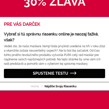
30% ZĽAVA
PRE VÁS DARČEK
Vybrať si tú správnu riasenku online je naozaj ťažké,
však?
Vedeli ste, že naša maskara Vamp! bola prvýkrát uvedená na trh v roku 2012
a okamžite zožala neuveriteľný úspech? Ale to bol iba začiatok. Od čias
tohto prvého revolučného produktu vytvorila PUPA celý rad maskár pre
naplnenie vašich najrôznejších potrieb. Na tejto stránke by sme vám ich
radi predstavili a pomohli vám s výberom tej správnej maskary.
SPUSTENIE TESTU
Home
Nájdite Svoju Riasenku