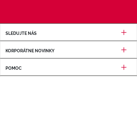
SLEDUJTE NÁS
KORPORÁTNE NOVINKY
POMOC
CERTIFIKÁCIE
SPÔSOBY PLATBY
Informácie o spoločnosti
Podmienky používania
Zásady ochrany osobných údajov