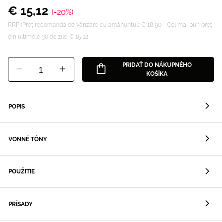
€ 15,12
(-20%)
RRP (Preț recomanda de vânzare cu amănuntul) € 18,90
Cel mai bun preț
din ultimele 30 de zile € 15,12
PRIDAŤ DO NÁKUPNÉHO
1
KOŠÍKA
POPIS
VONNÉ TÓNY
POUŽITIE
PRÍSADY