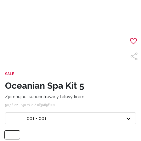
SALE
Oceanian Spa Kit 5
Zjemňujúci koncentrovaný telový krém
5.07 fl oz - 150 ml e /
0T3A69E001
001 - 001