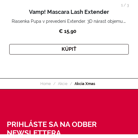
1
/
3
Vamp! Mascara Lash Extender
Riasenka Pupa v prevedení Extender. 3D nárast objemu. Nekonečne zhutnené a nadvihnuté riasy.
€ 15,90
KÚPIŤ
Home
Akcie
Akcia Xmas
PRIHLÁSTE SA NA ODBER
NEWSLETTERA