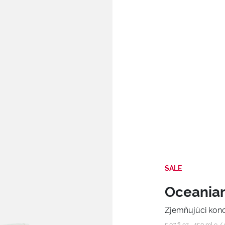
SALE
Oceanian
Zjemňujúci kon
5.07 fl oz - 150 ml e /