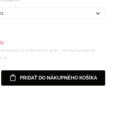
01
%)
 de vânzare cu amănuntul) € 18,90
Cel mai bun preț din
15,12
PRIDAŤ DO NÁKUPNÉHO KOŠÍKA