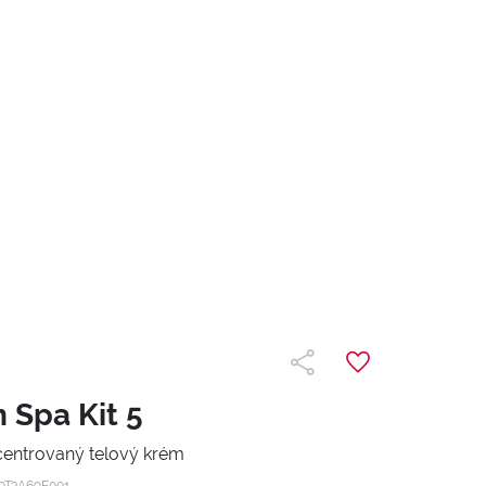
 Spa Kit 5
centrovaný telový krém
0T3A69E001