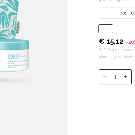
001 - 0
€ 15,12
(-20
RRP (Preț recomanda
ultimele 30 de zile € 
1