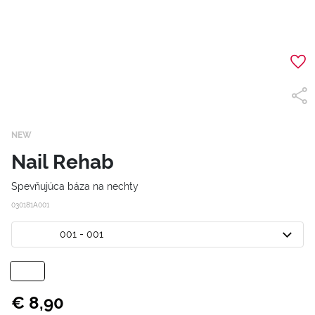
NEW
Nail Rehab
Spevňujúca báza na nechty
030181A001
001 - 001
€ 8,90