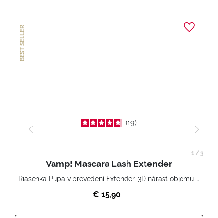
BEST SELLER
19
1
/
3
Vamp! Mascara Lash Extender
Riasenka Pupa v prevedení Extender. 3D nárast objemu. Nekonečne zhutnené a nadvihnuté riasy.
€ 15,90