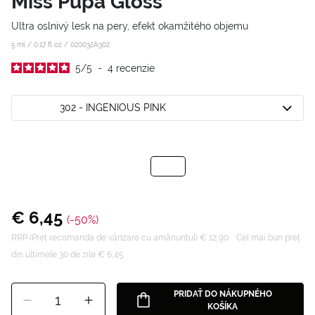
Miss Pupa Gloss
Ultra oslnivý lesk na pery, efekt okamžitého objemu
5 ml / 0.17 fl oz /
020032A302
5
/
5
-
4
recenzie
302 - INGENIOUS PINK
€ 6,45
(-50%)
RRP (Preț recomanda de vânzare cu amănuntul) € 12,90
Cel mai bun preț
din ultimele 30 de zile € 6,45
PRIDAŤ DO NÁKUPNÉHO
1
KOŠÍKA