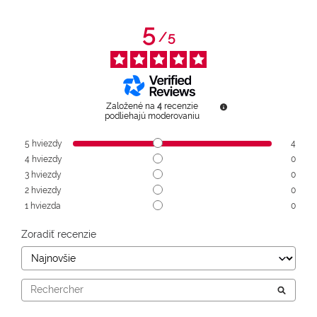
5
/
5
Založené na
4
recenzie
podliehajú moderovaniu
5
hviezdy
4
4
hviezdy
0
3
hviezdy
0
2
hviezdy
0
1
hviezda
0
Zoradiť recenzie