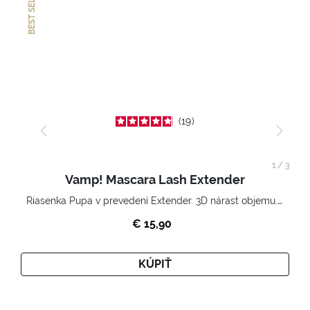
BEST SELLER
19
1
/
3
Vamp! Mascara Lash Extender
Riasenka Pupa v prevedení Extender. 3D nárast objemu. Nekonečne zhutnené a nadvihnuté riasy.
€ 15,90
KÚPIŤ