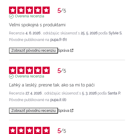
5
/
5
Overená recenzia
Veľmi spokojná s produktami
Recenzia
4. 6. 2026
, odrážajúc skúsenosť s
25. 5. 2026
podľa
Sylvie S.
Pôvodne publikované na
pupa.fr (fr)
Zobraziť pôvodnú recenziu
Správa
5
/
5
Overená recenzia
Ľahký a lesklý, presne tak, ako sa mi to páči
Recenzia
27. 4. 2026
, odrážajúc skúsenosť s
5. 3. 2026
podľa
Santa P.
Pôvodne publikované na
pupa.it (it)
Zobraziť pôvodnú recenziu
Správa
5
/
5