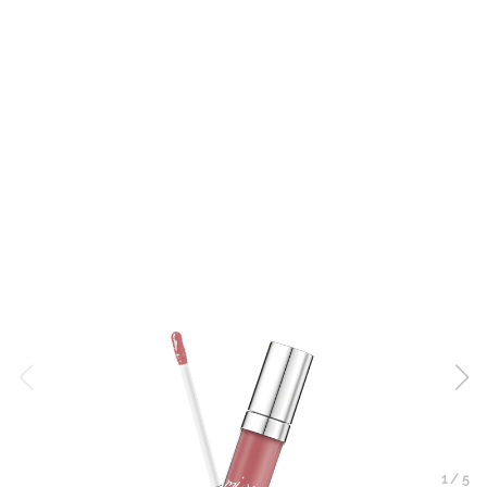
1
/
5