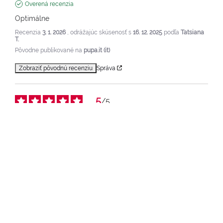
Overená recenzia
Optimálne
Recenzia
3. 1. 2026
, odrážajúc skúsenosť s
16. 12. 2025
podľa
Tatsiana
T.
Pôvodne publikované na
pupa.it (it)
Zobraziť pôvodnú recenziu
Správa
5
/
5
Overená recenzia
Optimálne
Recenzia
20. 8. 2025
, odrážajúc skúsenosť s
9. 8. 2025
podľa
Felicia T.
Pôvodne publikované na
pupa.it (it)
Zobraziť pôvodnú recenziu
Správa
1