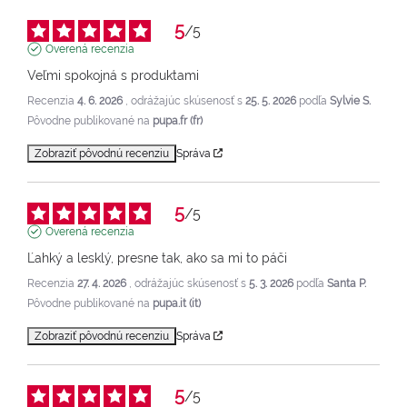
5
/
5
Overená recenzia
Veľmi spokojná s produktami
Recenzia
4. 6. 2026
, odrážajúc skúsenosť s
25. 5. 2026
podľa
Sylvie S.
Pôvodne publikované na
pupa.fr (fr)
Zobraziť pôvodnú recenziu
Správa
5
/
5
Overená recenzia
Ľahký a lesklý, presne tak, ako sa mi to páči
Recenzia
27. 4. 2026
, odrážajúc skúsenosť s
5. 3. 2026
podľa
Santa P.
Pôvodne publikované na
pupa.it (it)
Zobraziť pôvodnú recenziu
Správa
5
/
5