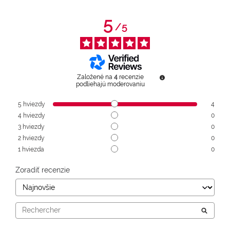
5
/
5
Založené na
4
recenzie
podliehajú moderovaniu
5
hviezdy
4
4
hviezdy
0
3
hviezdy
0
2
hviezdy
0
1
hviezda
0
Zoradiť recenzie