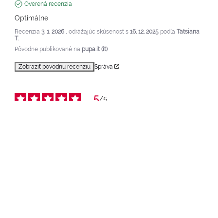
Overená recenzia
Optimálne
Recenzia
3. 1. 2026
, odrážajúc skúsenosť s
16. 12. 2025
podľa
Tatsiana
T.
Pôvodne publikované na
pupa.it (it)
Zobraziť pôvodnú recenziu
Správa
5
/
5
Overená recenzia
Optimálne
Recenzia
20. 8. 2025
, odrážajúc skúsenosť s
9. 8. 2025
podľa
Felicia T.
Pôvodne publikované na
pupa.it (it)
Zobraziť pôvodnú recenziu
Správa
1