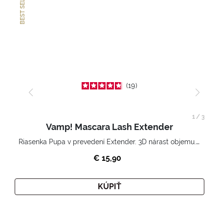
BEST SELLER
19
1
/
3
Vamp! Mascara Lash Extender
Riasenka Pupa v prevedení Extender. 3D nárast objemu. Nekonečne zhutnené a nadvihnuté riasy.
€ 15,90
KÚPIŤ