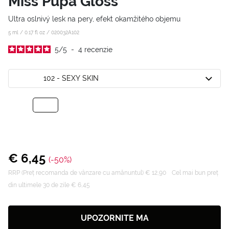
Miss Pupa Gloss
Ultra oslnivý lesk na pery, efekt okamžitého objemu
5 ml / 0.17 fl oz /
020032A102
5
/
5
-
4
recenzie
102 - SEXY SKIN
€ 6,45
(-50%)
RRP (Preț recomanda de vânzare cu amănuntul) € 12,90
Cel mai bun preț
din ultimele 30 de zile € 6,45
UPOZORNITE MA