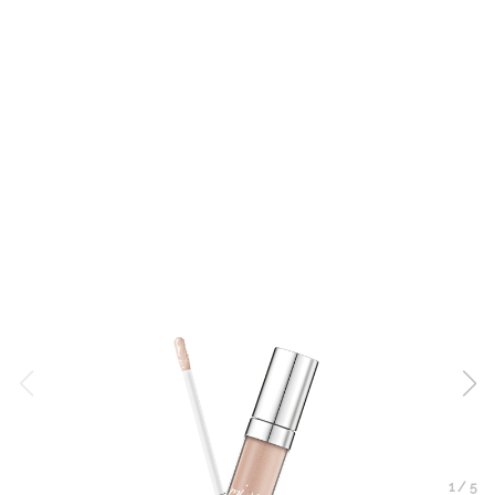
1
/
5