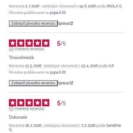
Recenzia
2. 7. 2026
, odrážajúc skúsenosť s
19. 6. 2026
podľa
PAOLA G.
Pôvodne publikované na
pupa.it (it)
Zobraziť pôvodnú recenziu
Správa
5
/
5
Overená recenzia
Tmavohnedá
Recenzia
13. 5. 2026
, odrážajúc skúsenosť s
23. 4. 2026
podľa
A.P.
Pôvodne publikované na
pupa.it (it)
Zobraziť pôvodnú recenziu
Správa
5
/
5
Overená recenzia
Dokonalé
Recenzia
18. 2. 2026
, odrážajúc skúsenosť s
7. 2. 2026
podľa
Sandrine
G.