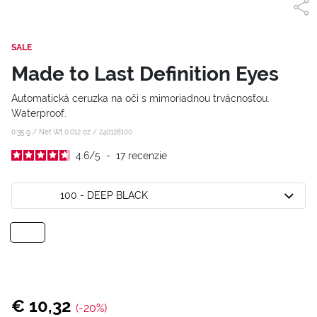
SALE
Made to Last Definition Eyes
Automatická ceruzka na oči s mimoriadnou trvácnosťou.
Waterproof.
0.35 g / Net Wt 0.012 oz /
240128100
4.6
/
5
-
17
recenzie
100 - DEEP BLACK
€ 10,32
(-20%)