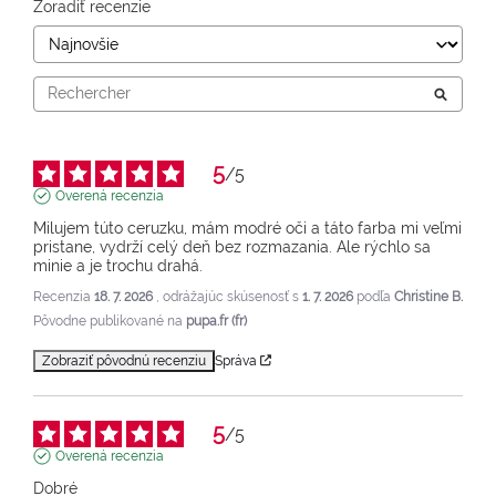
Zoradiť recenzie
5
/
5
Overená recenzia
Milujem túto ceruzku, mám modré oči a táto farba mi veľmi 
pristane, vydrží celý deň bez rozmazania. Ale rýchlo sa 
minie a je trochu drahá.
Recenzia
18. 7. 2026
, odrážajúc skúsenosť s
1. 7. 2026
podľa
Christine B.
Pôvodne publikované na
pupa.fr (fr)
Zobraziť pôvodnú recenziu
Správa
5
/
5
Overená recenzia
Dobré