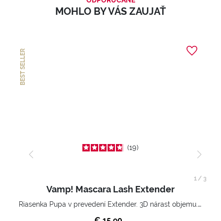
MOHLO BY VÁS ZAUJAŤ
BEST SELLER
19
1
/
3
Vamp! Mascara Lash Extender
Riasenka Pupa v prevedení Extender. 3D nárast objemu. Nekonečne zhutnené a nadvihnuté riasy.
€ 15,90