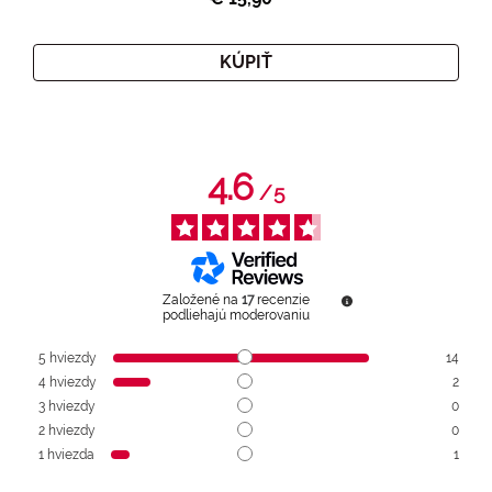
KÚPIŤ
4.6
/
5
Založené na
17
recenzie
podliehajú moderovaniu
5
hviezdy
14
4
hviezdy
2
3
hviezdy
0
2
hviezdy
0
1
hviezda
1