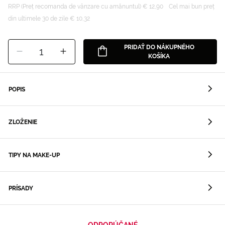
RRP (Preț recomanda de vânzare cu amănuntul) € 12,90
Cel mai bun preț
din ultimele 30 de zile € 10,32
PRIDAŤ DO NÁKUPNÉHO
1
KOŠÍKA
POPIS
ZLOŽENIE
TIPY NA MAKE-UP
PRÍSADY
ODPORÚČANÉ