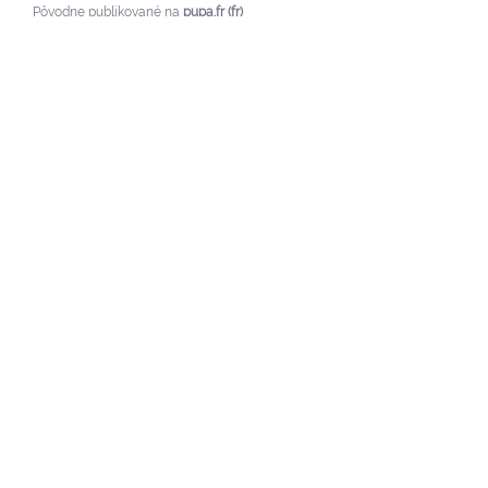
Pôvodne publikované na
pupa.fr (fr)
Zobraziť pôvodnú recenziu
Správa
5
/
5
Overená recenzia
Najlepšie
Recenzia
7. 2. 2026
, odrážajúc skúsenosť s
28. 1. 2026
podľa
Agnese R.
Pôvodne publikované na
pupa.it (it)
Zobraziť pôvodnú recenziu
Správa
1
2
3
4