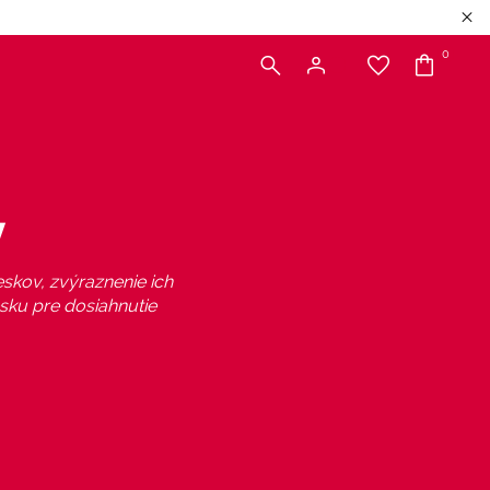
0
y
skov, zvýraznenie ich
esku pre dosiahnutie