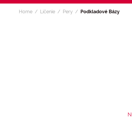
Home
Líčenie
Pery
Podkladové Bázy
N