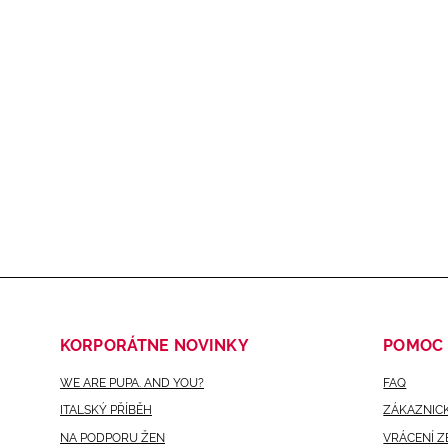
KORPORÁTNE NOVINKY
POMOC
WE ARE PUPA. AND YOU?
FAQ
ITALSKÝ PŘÍBĚH
ZÁKAZNICK
NA PODPORU ŽEN
VRÁCENÍ Z