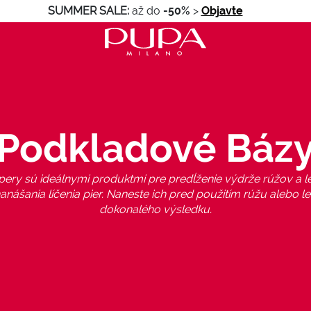
SUMMER SALE:
až do
-50%
>
Objavte
Podkladové Báz
ery sú ideálnymi produktmi pre predĺženie výdrže rúžov a le
nanášania líčenia pier. Naneste ich pred použitím rúžu alebo l
dokonalého výsledku.