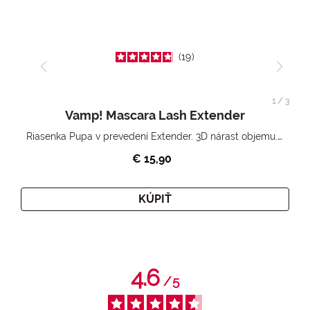
19
1
/
3
Vamp! Mascara Lash Extender
Riasenka Pupa v prevedení Extender. 3D nárast objemu. Nekonečne zhutnené a nadvihnuté riasy.
€ 15,90
KÚPIŤ
4.6
/
5