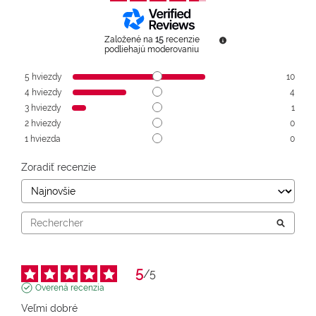
Založené na
15
recenzie
podliehajú moderovaniu
5
hviezdy
10
4
hviezdy
4
3
hviezdy
1
2
hviezdy
0
1
hviezda
0
Zoradiť recenzie
5
/
5
Overená recenzia
Veľmi dobré