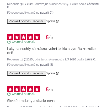
Recenzia
30. 7. 2026
, odrážajúc skúsenosť s
19. 7. 2026
podľa
Christine
B.
Pôvodne publikované na
pupa.fr (fr)
Zobraziť pôvodnú recenziu
Správa
5
/
5
Overená recenzia
Laky na nechty sú krásne, veľmi lesklé a vydržia niekoľko 
dní!
Recenzia
11. 7. 2026
, odrážajúc skúsenosť s
2. 7. 2026
podľa
Laura O.
Pôvodne publikované na
pupa.it (it)
Zobraziť pôvodnú recenziu
Správa
5
/
5
Overená recenzia
Skvelé produkty a skvelá cena