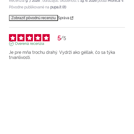
Recenzia
9. 7. 2026
, odrážajúc skúsenosť s
19. 6. 2026
podľa
Monica V.
Pôvodne publikované na
pupa.it (it)
Zobraziť pôvodnú recenziu
Správa
5
/
5
Overená recenzia
Je pre mňa trochu drahý. Vydrží ako géllak, čo sa týka 
trvanlivosti.
Recenzia
3. 6. 2026
, odrážajúc skúsenosť s
12. 5. 2026
podľa
Raffaella
Z.
Pôvodne publikované na
pupa.it (it)
Zobraziť pôvodnú recenziu
Správa
5
/
5
Overená recenzia
Vzala som si fialovú farbu a som veľmi spokojná, pretože 
sa ľahko nanáša a efekt je úžasný a dlhotrvajúci.