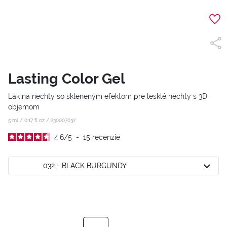
Lasting Color Gel
Lak na nechty so skleneným efektom pre lesklé nechty s 3D
objemom
5 ml / 0.17 fl oz /
230007032
4.6
/
5
-
15
recenzie
032 - BLACK BURGUNDY