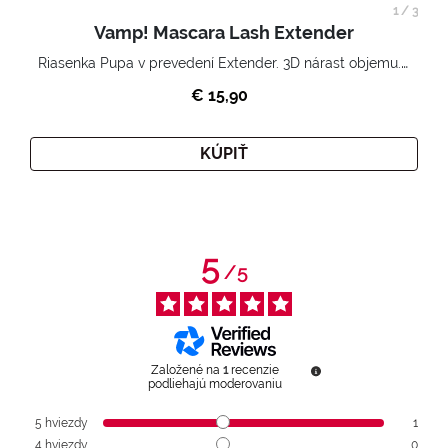
1
/
3
Vamp! Mascara Lash Extender
Riasenka Pupa v prevedení Extender. 3D nárast objemu. Nekonečne zhutnené a nadvihnuté riasy.
€ 15,90
KÚPIŤ
5
/
5
Založené na
1
recenzie
podliehajú moderovaniu
5
hviezdy
1
4
hviezdy
0