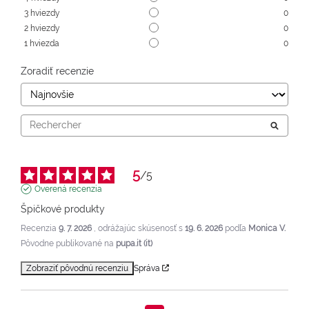
3
hviezdy
0
2
hviezdy
0
1
hviezda
0
Zoradiť recenzie
5
/
5
Overená recenzia
Špičkové produkty
Recenzia
9. 7. 2026
, odrážajúc skúsenosť s
19. 6. 2026
podľa
Monica V.
Pôvodne publikované na
pupa.it (it)
Zobraziť pôvodnú recenziu
Správa