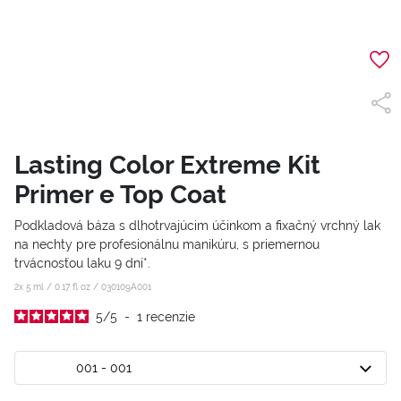
Lasting Color Extreme Kit
Primer e Top Coat
Podkladová báza s dlhotrvajúcim účinkom a fixačný vrchný lak
na nechty pre profesionálnu manikúru, s priemernou
trvácnosťou laku 9 dní*.
2x 5 ml / 0.17 fl oz /
030109A001
5
/
5
-
1
recenzie
001 - 001