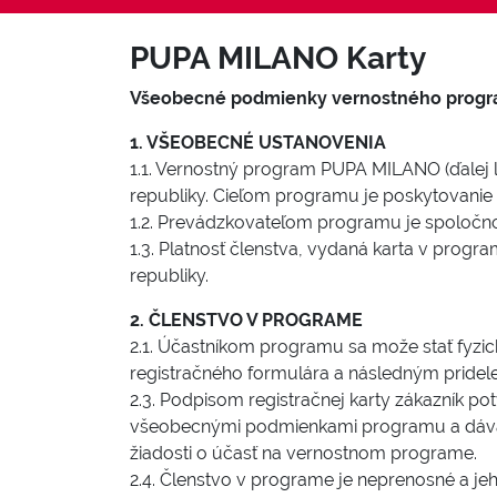
PUPA MILANO Karty
Všeobecné podmienky vernostného progr
1. VŠEOBECNÉ USTANOVENIA
1.1. Vernostný program PUPA MILANO (ďalej 
republiky. Cieľom programu je poskytovanie 
1.2. Prevádzkovateľom programu je spoločn
1.3. Platnosť členstva, vydaná karta v pro
republiky.
2. ČLENSTVO V PROGRAME
2.1. Účastníkom programu sa može stať fyzic
registračného formulára a následným pridel
2.3. Podpisom registračnej karty zákazník p
všeobecnými podmienkami programu a dáva
žiadosti o účasť na vernostnom programe.
2.4. Členstvo v programe je neprenosné a je