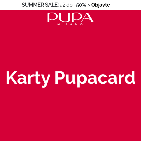
SUMMER SALE:
až do
-50%
>
Objavte
Karty Pupacard