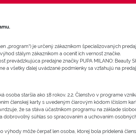
amu.
len „program“) je určený zákazníkom špecializovaných pred
výhod stálym zákazníkom a oceniť ich vernosť značke.
osť prevádzkujúca predajne značky PUPA MILANO: Beauty Sho
grame a všetky ďalej uvádzané podmienky sa vzťahujú na pre
ká osoba staršia ako 18 rokov. 2.2. Členstvo v programe vzn
ením členskej karty s uvedeným čiarovým kódom (číslom kart
otvrdzuje, že sa stáva účastníkom programu na základe slob
 dobrovoľný súhlas so spracovaním a uchovaním osobných
ho výhody môže čerpať len osoba, ktorej bola pridelená člens