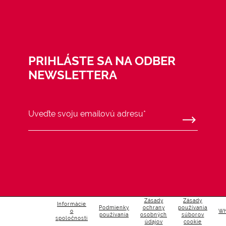
PRIHLÁSTE SA NA ODBER
NEWSLETTERA
Zásady
Zásady
Informácie
Podmienky
ochrany
používania
o
Wh
používania
osobných
súborov
spoločnosti
údajov
cookie