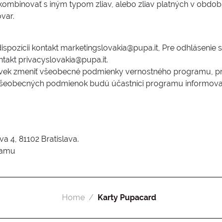
ombinovať s iným typom zliav, alebo zliav platných v období 
var.
 dispozícii kontakt marketingslovakia@pupa.it, Pre odhlásenie 
takt privacyslovakia@pupa.it.
k zmeniť všeobecné podmienky vernostného programu, progr
eobecných podmienok budú účastníci programu informovan
a 4, 81102 Bratislava.
ramu
Home
Karty Pupacard