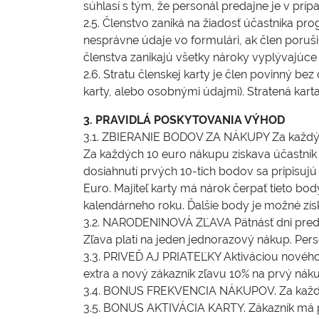
súhlasí s tým, že personál predajne je v prí
2.5. Členstvo zaniká na žiadosť účastníka pr
nesprávne údaje vo formulári, ak člen por
členstva zanikajú všetky nároky vyplývajúce
2.6. Stratu členskej karty je člen povinný b
karty, alebo osobnými údajmi). Stratená ka
3. PRAVIDLÁ POSKYTOVANIA VÝHOD
3.1. ZBIERANIE BODOV ZA NÁKUPY Za každý č
Za každých 10 euro nákupu získava účastník
dosiahnutí prvých 10-tich bodov sa pripisuj
Euro. Majiteľ karty má nárok čerpať tieto b
kalendárneho roku. Ďalšie body je možné získ
3.2. NARODENINOVÁ ZĽAVA Pätnásť dni pred 
Zľava platí na jeden jednorazový nákup. Per
3.3. PRIVEĎ AJ PRIATEĽKY Aktiváciou nového
extra a nový zákazník zľavu 10% na prvý nákup
3.4. BONUS FREKVENCIA NÁKUPOV. Za každé 3
3.5. BONUS AKTIVÁCIA KARTY. Zákazník má pr