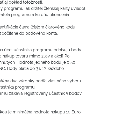
ť aj doklad totožnosti.
y programu, ak držiteľ členskej karty uviedol
vateľa programu a ku dňu ukončenia
entifikácie člena (číslom čiarového kódu
započítané do bodového konta.
 účet účastníka programu pripisujú body.
nákup tovaru mimo zliav a akcií. Po
iahnutých. Hodnota jedného bodu je 0,50
O. Body platia do 31. 12. každého
% na dva výrobky podľa vlastného výberu.
účastníka programu.
amu získava registrovaný účastník 5 bodov
nkou je minimálna hodnota nákupu 10 Euro.