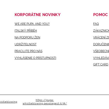
KORPORÁTNE NOVINKY
POMOC
WE ARE PUPA. AND YOU?
FAQ
ITALSKÝ PŘÍBĚH
ZÁKAZNICK
NA PODPORU ŽEN
VRÁCENÍ Z
UDRŽITELNOST
DORUČENIE
PRACUJTE PRO NÁS
VŠEOBECN
VYHLÁSENIE O PRÍSTUPNOSTI
VYHLEDÁV
GIFT CARD
https://pupa-
istleblowing
whistleblowing.peoplegest.it/#/