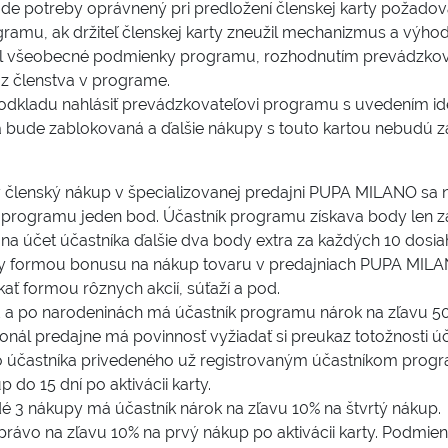
pade potreby oprávnený pri predložení členskej karty požadova
ogramu, ak držiteľ členskej karty zneužil mechanizmus a výhod
ušil všeobecné podmienky programu, rozhodnutím prevádzko
 z členstva v programe.
ez odkladu nahlásiť prevádzkovateľovi programu s uvedením id
rta bude zablokovaná a ďalšie nákupy s touto kartou nebudú 
lenský nákup v špecializovanej predajni PUPA MILANO sa na
 programu jeden bod. Účastník programu získava body len za 
ú na účet účastníka ďalšie dva body extra za každých 10 dos
ody formou bonusu na nákup tovaru v predajniach PUPA MILAN
ať formou rôznych akcií, súťaží a pod.
a po narodeninách má účastník programu nárok na zľavu 50
sonál predajne má povinnosť vyžiadať si preukaz totožnosti 
 účastníka privedeného už registrovaným účastníkom progr
 do 15 dní po aktivácii karty.
 nákupy má účastník nárok na zľavu 10% na štvrtý nákup.
ávo na zľavu 10% na prvý nákup po aktivácii karty. Podmie