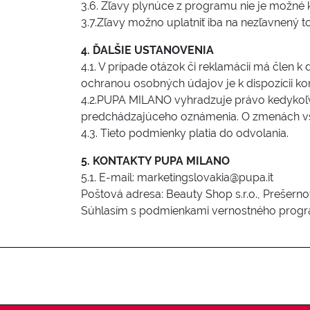
3.6. Zľavy plynúce z programu nie je možné k
3.7.Zľavy možno uplatniť iba na nezľavnený to
4. ĎALŠIE USTANOVENIA
4.1. V prípade otázok či reklamácií má člen k
ochranou osobných údajov je k dispozícii kon
4.2.PUPA MILANO vyhradzuje právo kedykoľve
predchádzajúceho oznámenia. O zmenách vš
4.3. Tieto podmienky platia do odvolania.
5. KONTAKTY PUPA MILANO
5.1. E-mail: marketingslovakia@pupa.it
Poštová adresa: Beauty Shop s.r.o., Prešernov
Súhlasím s podmienkami vernostného prog