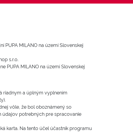
ajní PUPA MILANO na území Slovenskej
p s.r.o.
dajne PUPA MILANO na území Slovenskej
iká riadnym a úplným vyplnením
y).
odnej vôle, že bol oboznámený so
 údajov potrebných pre spracovanie
ká karta. Na tento účel účastník programu