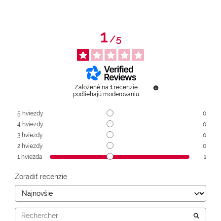
1
/
5
Založené na
1
recenzie
podliehajú moderovaniu
5
hviezdy
0
4
hviezdy
0
3
hviezdy
0
2
hviezdy
0
1
hviezda
1
Zoradiť recenzie