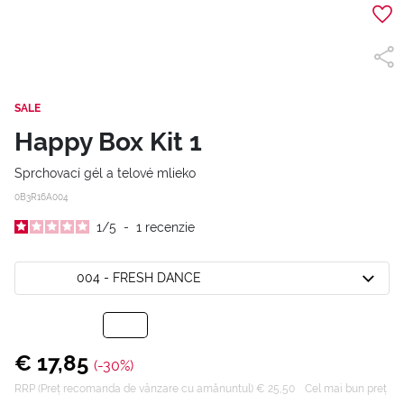
SALE
Happy Box Kit 1
Sprchovací gél a telové mlieko
0B3R16A004
1
/
5
-
1
recenzie
004 - FRESH DANCE
€ 17,85
(-30%)
RRP (Preț recomanda de vânzare cu amănuntul) € 25,50
Cel mai bun preț