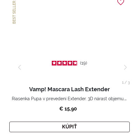
BEST SELLER
19
1
/
3
Vamp! Mascara Lash Extender
Riasenka Pupa v prevedení Extender. 3D nárast objemu. Nekonečne zhutnené a nadvihnuté riasy.
€ 15,90
KÚPIŤ