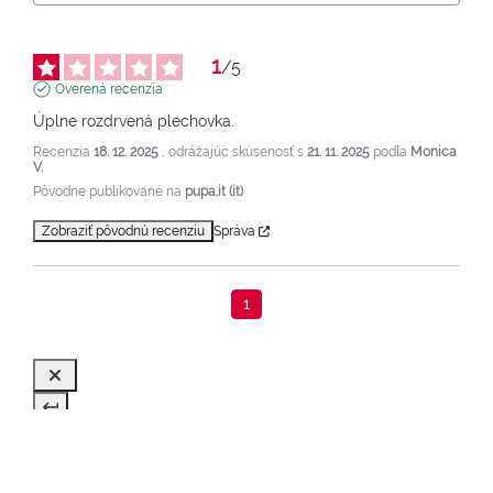
1
/
5
Overená recenzia
Úplne rozdrvená plechovka.
Recenzia
18. 12. 2025
, odrážajúc skúsenosť s
21. 11. 2025
podľa
Monica
V.
Pôvodne publikované na
pupa.it (it)
Zobraziť pôvodnú recenziu
Správa
1