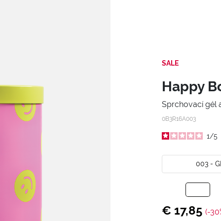
SALE
Happy Bo
Sprchovací gél 
0B3R16A003
1
/
5
003 - 
€ 17,85
(-30