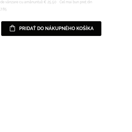
 de vânzare cu amănuntul) € 25,50
Cel mai bun preț din
17,85
PRIDAŤ DO NÁKUPNÉHO KOŠÍKA