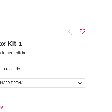
x Kit 1
a telové mlieko
-
1
recenzie
GINGER DREAM
%)