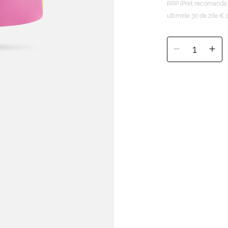
RRP (Preț recomanda
ultimele 30 de zile € 
1