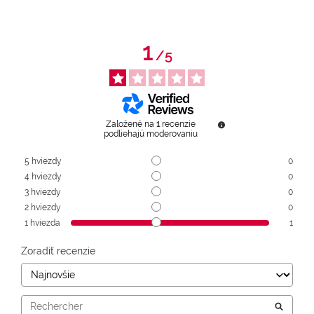
1
/
5
Založené na
1
recenzie
podliehajú moderovaniu
5
hviezdy
0
4
hviezdy
0
3
hviezdy
0
2
hviezdy
0
1
hviezda
1
Zoradiť recenzie