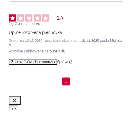
1
/
5
Overená recenzia
Úplne rozdrvená plechovka.
Recenzia
18. 12. 2025
, odrážajúc skúsenosť s
21. 11. 2025
podľa
Monica
V.
Pôvodne publikované na
pupa.it (it)
Zobraziť pôvodnú recenziu
Správa
1