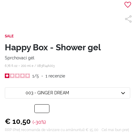
SALE
Happy Box - Shower gel
Sprchovací gél
6.76 fl oz – 200 ml e /
0B3R14A003
1
/
5
-
1
recenzie
003 - GINGER DREAM
€ 10,50
(-30%)
RRP (Preț recomanda de vânzare cu amănuntul) € 15,00
Cel mai bun preț