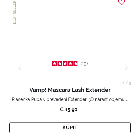
BEST SELLER
19
1
/
3
Vamp! Mascara Lash Extender
Riasenka Pupa v prevedení Extender. 3D nárast objemu. Nekonečne zhutnené a nadvihnuté riasy.
€ 15,90
KÚPIŤ