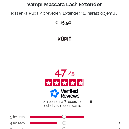
Vamp! Mascara Lash Extender
Riasenka Pupa v prevedení Extender. 3D nárast objemu. Nekonečne zhutnené a nadvihnuté riasy.
€ 15,90
KÚPIŤ
4.7
/
5
Založené na
3
recenzie
podliehajú moderovaniu
5
hviezdy
2
4
hviezdy
1