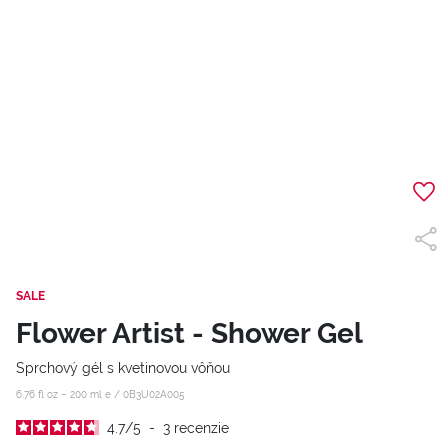
SALE
Flower Artist - Shower Gel
Sprchový gél s kvetinovou vôňou
6.76 fl oz – 200 ml e /
0B3U02A005
4.7
/
5
-
3
recenzie