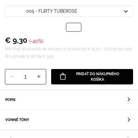
005 - FLIRTY TUBEROSE
€ 9,30
(-40%)
RRP (Preț recomanda de vânzare cu amănuntul) € 15,50
Cel mai bun preț
din ultimele 30 de zile € 9,30
PRIDAŤ DO NÁKUPNÉHO
1
KOŠÍKA
POPIS
VONNÉ TÓNY