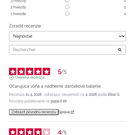
3
hviezdy
0
2
hviezdy
0
1
hviezda
0
Zoradiť recenzie
5
/
5
Overená recenzia
Očarujúca vôňa a nádherné darčekové balenie.
Recenzia
11. 4. 2026
, odrážajúc skúsenosť s
1. 4. 2026
podľa
Elisa G.
Pôvodne publikované na
pupa.it (it)
Zobraziť pôvodnú recenziu
Správa
4
/
5