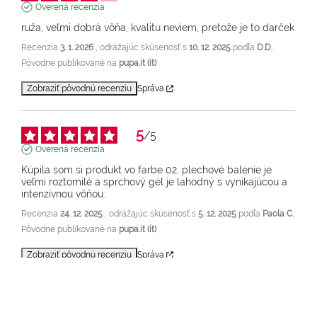
Overená recenzia
ruža, veľmi dobrá vôňa, kvalitu neviem, pretože je to darček
Recenzia
3. 1. 2026
, odrážajúc skúsenosť s
10. 12. 2025
podľa
D.D.
Pôvodne publikované na
pupa.it (it)
Zobraziť pôvodnú recenziu
Správa
5
/
5
Overená recenzia
Kúpila som si produkt vo farbe 02, plechové balenie je 
veľmi roztomilé a sprchový gél je lahodný s vynikajúcou a 
intenzívnou vôňou.
Recenzia
24. 12. 2025
, odrážajúc skúsenosť s
5. 12. 2025
podľa
Paola C.
Pôvodne publikované na
pupa.it (it)
Zobraziť pôvodnú recenziu
Správa
1